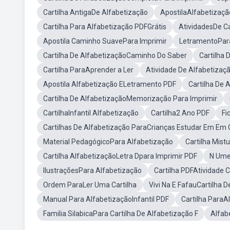
Cartilha AntigaDe Alfabetização
ApostilaAlfabetizaçã
Cartilha Para Alfabetização PDFGrátis
AtividadesDe Ca
Apostila Caminho SuavePara Imprimir
LetramentoPara
Cartilha De AlfabetizaçãoCaminho Do Saber
Cartilha
Cartilha ParaAprender a Ler
Atividade De Alfabetizaçã
Apostila Alfabetização ELetramento PDF
Cartilha De 
Cartilha De AlfabetizaçãoMemorização Para Imprimir
CartilhaInfantil Alfabetização
Cartilha2 Ano PDF
Fi
Cartilhas De Alfabetização ParaCrianças Estudar Em Em
Material PedagógicoPara Alfabetização
Cartilha Mist
Cartilha AlfabetizaçãoLetra Dpara Imprimir PDF
N Ume
IlustraçõesPara Alfabetização
Cartilha PDFAtividade 
Ordem ParaLer Uma Cartilha
Vivi Na E FafauCartilha 
Manual Para AlfabetizaçãoInfantil PDF
Cartilha ParaA
Familia SilabicaPara Cartilha De Alfabetização F
Alfab