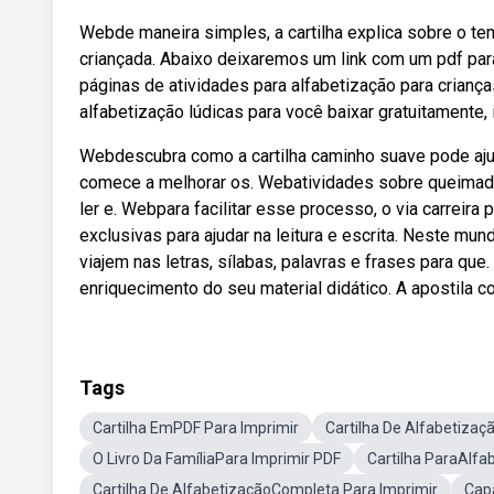
Webde maneira simples, a cartilha explica sobre o t
criançada. Abaixo deixaremos um link com um pdf para
páginas de atividades para alfabetização para crianç
alfabetização lúdicas para você baixar gratuitamente, 
Webdescubra como a cartilha caminho suave pode ajud
comece a melhorar os. Webatividades sobre queimadas 
ler e. Webpara facilitar esse processo, o via carreira 
exclusivas para ajudar na leitura e escrita. Neste m
viajem nas letras, sílabas, palavras e frases para qu
enriquecimento do seu material didático. A apostila c
Tags
Cartilha EmPDF Para Imprimir
Cartilha De Alfabetiza
O Livro Da FamíliaPara Imprimir PDF
Cartilha ParaAlfa
Cartilha De AlfabetizaçãoCompleta Para Imprimir
Capa