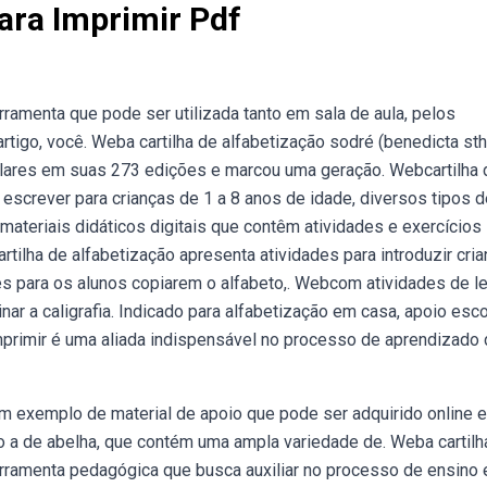
ara Imprimir Pdf
rramenta que pode ser utilizada tanto em sala de aula, pelos
artigo, você. Weba cartilha de alfabetização sodré (benedicta sth
lares em suas 273 edições e marcou uma geração. Webcartilha 
e escrever para crianças de 1 a 8 anos de idade, diversos tipos 
materiais didáticos digitais que contêm atividades e exercícios
artilha de alfabetização apresenta atividades para introduzir cri
ões para os alunos copiarem o alfabeto,. Webcom atividades de lei
inar a caligrafia. Indicado para alfabetização em casa, apoio esco
mprimir é uma aliada indispensável no processo de aprendizado 
um exemplo de material de apoio que pode ser adquirido online 
 do a de abelha, que contém uma ampla variedade de. Weba cartilh
erramenta pedagógica que busca auxiliar no processo de ensino 