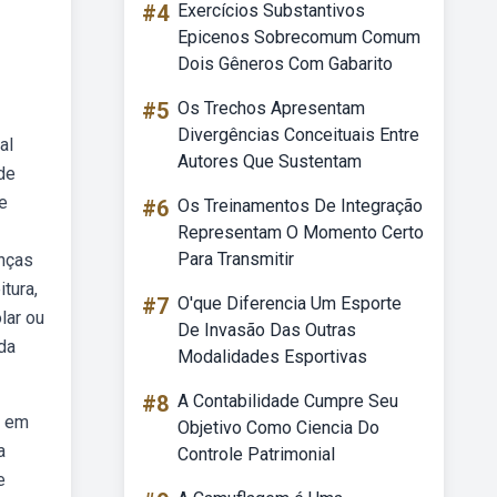
#4
Exercícios Substantivos
Epicenos Sobrecomum Comum
Dois Gêneros Com Gabarito
#5
Os Trechos Apresentam
Divergências Conceituais Entre
al
Autores Que Sustentam
de
de
#6
Os Treinamentos De Integração
Representam O Momento Certo
Para Transmitir
anças
tura,
#7
O'que Diferencia Um Esporte
lar ou
De Invasão Das Outras
da
Modalidades Esportivas
#8
A Contabilidade Cumpre Seu
e em
Objetivo Como Ciencia Do
a
Controle Patrimonial
e