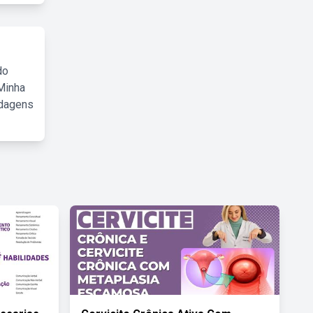
do
Minha
rdagens