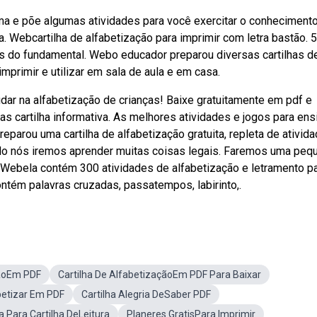
ema e põe algumas atividades para você exercitar o conheciment
. Webcartilha de alfabetização para imprimir com letra bastão. 
as do fundamental. Webo educador preparou diversas cartilhas d
imprimir e utilizar em sala de aula e em casa.
ar na alfabetização de crianças! Baixe gratuitamente em pdf e
cartilha informativa. As melhores atividades e jogos para ensi
preparou uma cartilha de alfabetização gratuita, repleta de ativid
undo nós iremos aprender muitas coisas legais. Faremos uma peq
e. Webela contém 300 atividades de alfabetização e letramento p
ontém palavras cruzadas, passatempos, labirinto,.
çãoEm PDF
Cartilha De AlfabetizaçãoEm PDF Para Baixar
betizar Em PDF
Cartilha Alegria DeSaber PDF
 Para Cartilha DeLeitura
Planeres GratisPara Imprimir