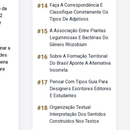
#14
Faça A Correspondência E
o da
Classifique Corretamente Os
52
Tipos De Adjetivos
e
#15
A Associação Entre Plantas
Leguminosas E Bactérias Do
Gênero Rhizobium
nar a
ades
#16
Sobre A Formação Territorial
uena
Do Brasil Aponte A Alternativa
ara
Incorreta
#17
Pensar Com Tipos Guia Para
Designers Escritores Editores
E Estudantes
#18
Organização Textual
Interpretação Dos Sentidos
Construídos Nos Textos