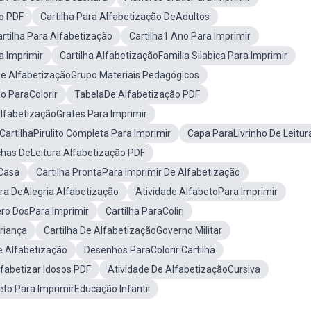
o PDF
Cartilha Para Alfabetização DeAdultos
rtilha Para Alfabetização
Cartilha1 Ano Para Imprimir
 Imprimir
Cartilha AlfabetizaçãoFamilia Silabica Para Imprimir
 De AlfabetizaçãoGrupo Materiais Pedagógicos
o ParaColorir
TabelaDe Alfabetização PDF
AlfabetizaçãoGrates Para Imprimir
CartilhaPirulito Completa Para Imprimir
Capa ParaLivrinho De Leitur
chas DeLeitura Alfabetização PDF
 Casa
Cartilha ProntaPara Imprimir De Alfabetização
ura DeAlegria Alfabetização
Atividade AlfabetoPara Imprimir
ro DosPara Imprimir
Cartilha ParaColiri
Criança
Cartilha De AlfabetizaçãoGoverno Militar
De Alfabetização
Desenhos ParaColorir Cartilha
lfabetizar Idosos PDF
Atividade De AlfabetizaçãoCursiva
eto Para ImprimirEducação Infantil