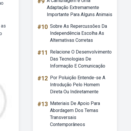
#9
A Camuflagem é Uma
ao
Adaptação Extremamente
Importante Para Alguns Animais
 as
#10
Sobre As Repercussões Da
Independência Escolha As
ão
Alternativas Corretas
#11
Relacione O Desenvolvimento
Das Tecnologias De
Informação E Comunicação
#12
Por Poluição Entende-se A
Introdução Pelo Homem
Direta Ou Indiretamente
#13
Materiais De Apoio Para
Abordagem Dos Temas
Transversais
Contemporâneos