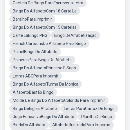
Caetela De Bingo ParaEscrever a Letra
Bingo Do AlfabetoCom 18 Carte La
BaralhoPara Imprimir
Bingo Do AlfabetoCom 15 Cartelas
Carte LaBingo PNG
Bingo DeAlfabetização
French CartoonsDo Alfabeto Para Bingo
PainelBingo Do Alfabeto
PalavrasPara Bingo Do Alfabeto
Bingo Do AlfabetoPrincepe E Sapo
Letras ABCPara Imprimir
Bingo Do AlfabetoTurma Da Monica
AlfabetoBastão Bingo
Molde De Bingo Do AlfabetoColorido Para Imprimir
Bingo DeInglês Alfabeto
Letras ParaCartaz De Bingo
Jogo EducativoBingo Do Alfabeto
PlanilhaDe Bingo
BindoDo Alfabeto
Alfabeto IlustradoPara Imprimir