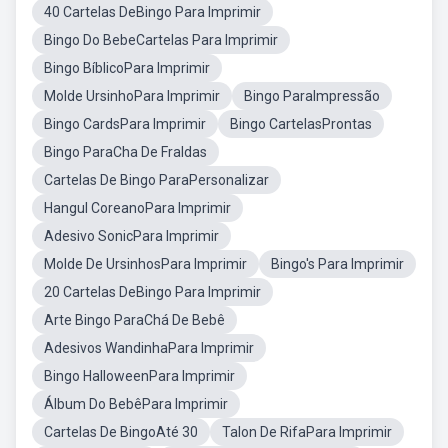
40 Cartelas DeBingo Para Imprimir
Bingo Do BebeCartelas Para Imprimir
Bingo BíblicoPara Imprimir
Molde UrsinhoPara Imprimir
Bingo ParaImpressão
Bingo CardsPara Imprimir
Bingo CartelasProntas
Bingo ParaCha De Fraldas
Cartelas De Bingo ParaPersonalizar
Hangul CoreanoPara Imprimir
Adesivo SonicPara Imprimir
Molde De UrsinhosPara Imprimir
Bingo's Para Imprimir
20 Cartelas DeBingo Para Imprimir
Arte Bingo ParaChá De Bebê
Adesivos WandinhaPara Imprimir
Bingo HalloweenPara Imprimir
Álbum Do BebêPara Imprimir
Cartelas De BingoAté 30
Talon De RifaPara Imprimir