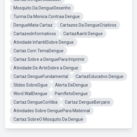
Mosquito Da DengueDesenho
Turma Da Monica Contraa Dengue
DengueMata Cartaz
Cartazes Da DengueCriativos
CartazesInformativos
CartazAanti Dengue
Atividade InfantilSobre Dengue
Cartas Com TemaDengue
Cartaz Sobre a DenguePara Imprimir
Atividade De ArteSobre a Dengue
Cartaz DengueFundamental
CartazEducativo Dengue
Slides SobreDgue
Alerta DeDengue
Word WallDengue
PamfletoDengue
Cartaz DengueCoritiba
Cartaz DengueBerçario
Atividades Sobre DenguePara Maternal
Cartaz SobreO Mosquito Da Dengue