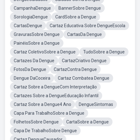
CampanhaDengue
BannerSobre Dengue
SorologiaDengue
CardSobre a Dengue
CartasDengue
Cartaz Educativa Sobre DengueEscola
GravurasSobre Dengue
CartasDa Dengue
PainéisSobre a Dengue
Cartaz ColetivoSobre a Dengue
TudoSobre a Dengue
Cartazes Da Dengue
CartazCriativo Dengue
FotosDa Dengue
CartazContra Dengue
Dengue DaCoceira
Cartaz Combatea Dengue
Cartaz Sobre a DengueCom Interpretação
Cartazes Sobre a DengueEducação Infantil
Cartaz Sobre a Dengue4 Ano
DengueSintomas
Capa Para TrabalhoSobre a Dengue
FolhetosSobre Dengue
CartaSobre a Dengue
Capa De TrabalhoSobre Dengue
Cartaz DengueCausador