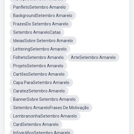
PanfletoSetembro Amarelo
BackgroundSetembro Amarelo
FrazesDo Setembro Amarelo
Setembro AmareloCatas
IdeiasSobre Setembro Amarelo
LetteringSetembro Amarelo
FolhetoSetembro Amarelo
ArteSetembro Amarelo
ProjetoSetembro Amarelo
CartõesSetembro Amarelo
Capa ParaSetembro Amarelo
CaratezSetembro Amarelo
BannerSobre Setembro Amarelo
Setembro AmareloFrases De Motivação
LembrancinhaSetembro Amarelo
CardSetembro Amarelo
InfográficoSetembro Amarelo