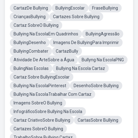
CartazDe Bullying
BullyingEscolar
FraseBullying
CriançasBullying
Cartazes Sobre Bullying
Cartaz SobreO Bullying
Bullying Na EscolaEm Quadrinhos
BullyingAgressão
BullyingDesenho
Imagens De BullyingPara Imprimir
BullyingCombater
CartazBully
Atividade De ArteSobre a Água
Bullyng Na EscolaPNG
BulingNas Escolas
Bullying Na Escola Cartaz
Cartaz Sobre BullyingEscolar
Bullying Na EscolaPinterest
DesenhoSobre Bullying
Bullying Na EscolaTrabalhar Com Cartaz
Imagens SobreO Bullying
InfográficoSobre Bullying Na Escola
Cartaz CriativoSobre Bullying
CartasSobre Bullying
Cartazes SobreO Bullying
TrabalhoSobre Bullying Cartaz