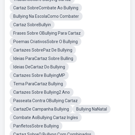
Cartaz SobreCombate Ao Bullying
Bullying Na EscolaComo Combater
Cartaz SobreBullyin
Frases Sobre OBullying Para Cartaz
Poemas CriativosSobre O Bullying
Cartazes SobrePaz De Bullying
Ideias ParaCartaz Sobre Bulling
Ideias DeCartaz Do Bullying
Cartazes Sobre BullyingMP
Tema ParaCartaz Bullying
Cartazes Sobre Bullying2 Ano
Passeata Contra OBullying Cartaz
CartazDe Campanha Bullying
Bullying NaNatal
Combate AoBullying Cartaz Ingles
PanfletosSobre Bullying
Cartaz SobreO Bullyng Com Combinados