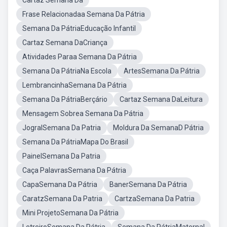
Cartaz Semana Da
Frase Relacionadaa Semana Da Pátria
Semana Da PátriaEducação Infantil
Cartaz Semana DaCriança
Atividades Paraa Semana Da Pátria
Semana Da PátriaNa Escola
ArtesSemana Da Pátria
LembrancinhaSemana Da Pátria
Semana Da PátriaBerçário
Cartaz Semana DaLeitura
Mensagem Sobrea Semana Da Pátria
JogralSemana Da Patria
Moldura Da SemanaD Pátria
Semana Da PátriaMapa Do Brasil
PainelSemana Da Patria
Caça PalavrasSemana Da Pátria
CapaSemana Da Pátria
BanerSemana Da Pátria
CaratzSemana Da Patria
CartzaSemana Da Patria
Mini ProjetoSemana Da Pátria