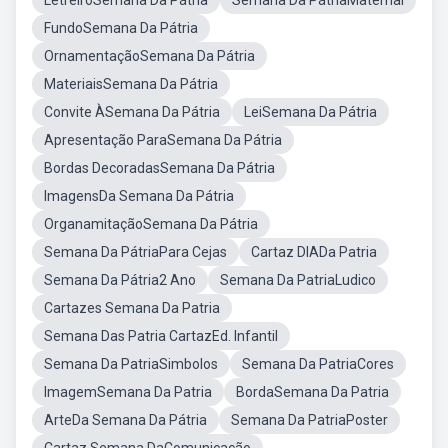
LetreiroSemana Da Pátria
Semana Da PátriaMaternal
FundoSemana Da Pátria
OrnamentaçãoSemana Da Pátria
MateriaisSemana Da Pátria
Convite ÀSemana Da Pátria
LeiSemana Da Pátria
Apresentação ParaSemana Da Pátria
Bordas DecoradasSemana Da Pátria
ImagensDa Semana Da Pátria
OrganamitaçãoSemana Da Pátria
Semana Da PátriaPara Cejas
Cartaz DIADa Patria
Semana Da Pátria2 Ano
Semana Da PatriaLudico
Cartazes Semana Da Patria
Semana Das Patria CartazEd. Infantil
Semana Da PatriaSimbolos
Semana Da PatriaCores
ImagemSemana Da Patria
BordaSemana Da Patria
ArteDa Semana Da Pátria
Semana Da PatriaPoster