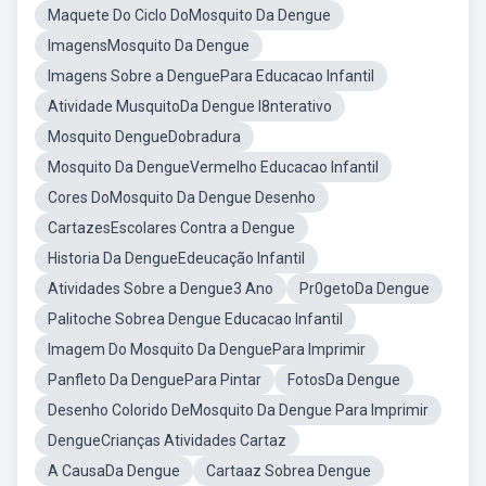
Maquete Do Ciclo DoMosquito Da Dengue
ImagensMosquito Da Dengue
Imagens Sobre a DenguePara Educacao Infantil
Atividade MusquitoDa Dengue I8nterativo
Mosquito DengueDobradura
Mosquito Da DengueVermelho Educacao Infantil
Cores DoMosquito Da Dengue Desenho
CartazesEscolares Contra a Dengue
Historia Da DengueEdeucação Infantil
Atividades Sobre a Dengue3 Ano
Pr0getoDa Dengue
Palitoche Sobrea Dengue Educacao Infantil
Imagem Do Mosquito Da DenguePara Imprimir
Panfleto Da DenguePara Pintar
FotosDa Dengue
Desenho Colorido DeMosquito Da Dengue Para Imprimir
DengueCrianças Atividades Cartaz
A CausaDa Dengue
Cartaaz Sobrea Dengue