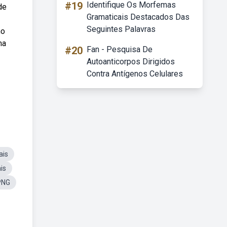
#19
Identifique Os Morfemas
de
Gramaticais Destacados Das
Seguintes Palavras
no
ma
#20
Fan - Pesquisa De
Autoanticorpos Dirigidos
Contra Antígenos Celulares
ais
is
PNG