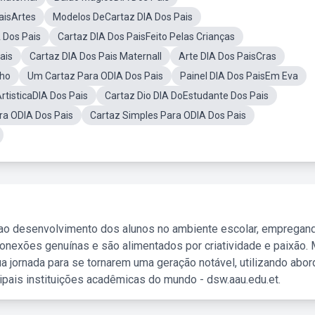
aisArtes
Modelos DeCartaz DIA Dos Pais
 Dos Pais
Cartaz DIA Dos PaisFeito Pelas Crianças
ais
Cartaz DIA Dos Pais MaternalI
Arte DIA Dos PaisCras
nho
Um Cartaz Para ODIA Dos Pais
Painel DIA Dos PaisEm Eva
ArtisticaDIA Dos Pais
Cartaz Dio DIA DoEstudante Dos Pais
ra ODIA Dos Pais
Cartaz Simples Para ODIA Dos Pais
 ao desenvolvimento dos alunos no ambiente escolar, empregan
nexões genuínas e são alimentados por criatividade e paixão. 
a jornada para se tornarem uma geração notável, utilizando abo
ipais instituições acadêmicas do mundo - dsw.aau.edu.et.