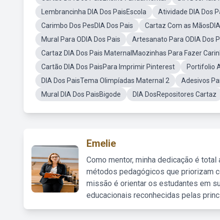
Lembrancinha DIA Dos PaisEscola
Atividade DIA Dos P
Carimbo Dos PesDIA Dos Pais
Cartaz Com as MãosDIA
Mural Para ODIA Dos Pais
Artesanato Para ODIA Dos P
Cartaz DIA Dos Pais MaternalMaozinhas Para Fazer Cari
Cartão DIA Dos PaisPara Imprimir Pinterest
Portifolio 
DIA Dos PaisTema Olimpíadas Maternal 2
Adesivos Pa
Mural DIA Dos PaisBigode
DIA DosRepositores Cartaz
Emelie
Como mentor, minha dedicação é total
métodos pedagógicos que priorizam co
missão é orientar os estudantes em su
educacionais reconhecidas pelas princ