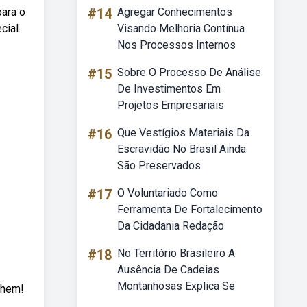
para o
#14
Agregar Conhecimentos
cial.
Visando Melhoria Contínua
Nos Processos Internos
#15
Sobre O Processo De Análise
De Investimentos Em
Projetos Empresariais
#16
Que Vestígios Materiais Da
Escravidão No Brasil Ainda
São Preservados
#17
O Voluntariado Como
Ferramenta De Fortalecimento
Da Cidadania Redação
#18
No Território Brasileiro A
Ausência De Cadeias
Montanhosas Explica Se
lhem!