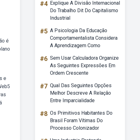
#4
Explique A Divisão Internacional
Do Trabalho Dit Do Capitalismo
Industrial
#5
A Psicologia Da Educação
Comportamentalista Considera
ão é
A Aprendizagem Como
plano
#6
Sem Usar Calculadora Organize
As Seguintes Expressões Em
Ordem Crescente
s e
#7
Qual Das Seguintes Opções
 Web5
Melhor Descreve A Relação
vas
Entre Imparcialidade
á
#8
Os Primitivos Habitantes Do
Brasil Foram Vítimas Do
Processo Colonizador