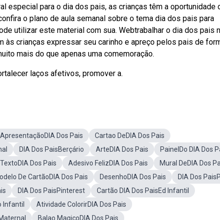
ral especial para o dia dos pais, as crianças têm a oportunidade 
onfira o plano de aula semanal sobre o tema dia dos pais para
ode utilizar este material com sua. Webtrabalhar o dia dos pais 
m às crianças expressar seu carinho e apreço pelos pais de for
 é muito mais do que apenas uma comemoração.
rtalecer laços afetivos, promover a.
ApresentaçãoDIA Dos Pais
Cartao DeDIA Dos Pais
nal
DIA Dos PaisBerçário
ArteDIA Dos Pais
PainelDo DIA Dos P
TextoDIA Dos Pais
Adesivo FelizDIA Dos Pais
Mural DeDIA Dos Pa
odelo De CartãoDIA Dos Pais
DesenhoDIA Dos Pais
DIA Dos Pais
is
DIA Dos PaisPinterest
Cartão DIA Dos PaisEd Infantil
Infantil
Atividade ColorirDIA Dos Pais
 Maternal
Balao MagicoDIA Dos Pais