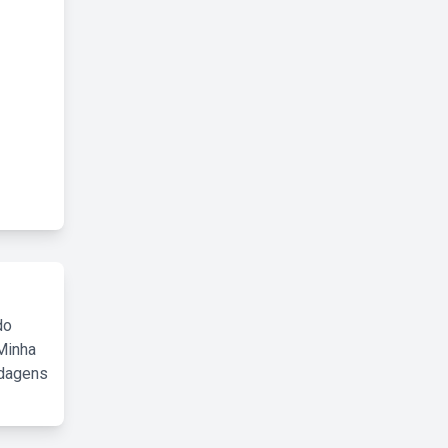
do
Minha
rdagens