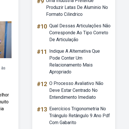
#9
Uma Industria Pretende
Produzir Latas De Aluminio No
Formato Cilindrico
#10
Qual Dessas Articulações Não
Corresponde Ao Tipo Correto
De Articulação
#11
Indique A Alternativa Que
Pode Conter Um
Relacionamento Mais
 às
Apropriado
#12
O Processo Avaliativo Não
Deve Estar Centrado No
elhor
Entendimento Imediato
muito
ia
#13
Exercícios Trigonometria No
Triângulo Retângulo 9 Ano Pdf
Com Gabarito