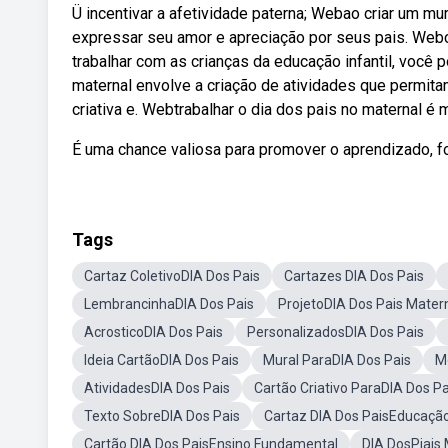
Ü incentivar a afetividade paterna; Webao criar um mu
expressar seu amor e apreciação por seus pais. Webc
trabalhar com as crianças da educação infantil, você p
maternal envolve a criação de atividades que permita
criativa e. Webtrabalhar o dia dos pais no maternal
É uma chance valiosa para promover o aprendizado, fo
Tags
Cartaz ColetivoDIA Dos Pais
Cartazes DIA Dos Pais
LembrancinhaDIA Dos Pais
ProjetoDIA Dos Pais Mater
AcrosticoDIA Dos Pais
PersonalizadosDIA Dos Pais
Ideia CartãoDIA Dos Pais
Mural ParaDIA Dos Pais
M
AtividadesDIA Dos Pais
Cartão Criativo ParaDIA Dos Pa
Texto SobreDIA Dos Pais
Cartaz DIA Dos PaisEducação 
Cartão DIA Dos PaisEnsino Fundamental
DIA DosPiais