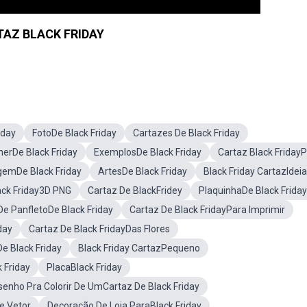
TAZ BLACK FRIDAY
iday
FotoDe Black Friday
Cartazes De Black Friday
erDe Black Friday
ExemplosDe Black Friday
Cartaz Black Friday
emDe Black Friday
ArtesDe Black Friday
Black Friday CartazIdei
ack Friday3D PNG
Cartaz De BlackFridey
PlaquinhaDe Black Friday
 De PanfletoDe Black Friday
Cartaz De Black FridayPara Imprimir
day
Cartaz De Black FridayDas Flores
e Black Friday
Black Friday CartazPequeno
 Friday
PlacaBlack Friday
enho Pra Colorir De UmCartaz De Black Friday
e Vetor
Decoração De Loja ParaBlack Friday