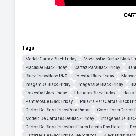
CAR
Tags
ModeloCartaz Black Friday
ModelosDe Cartaz Black Fr
PlacasDe Black Friday
Cartaz ParaBlack Friday
Bann
Black FridayNeon PNG
FotosDe Black Friday
Mensag
ImagemDe Black Friday
ImagensDe Black Friday
Bl
FrasesDe Black Friday
EtiquetasBlack Friday
Ideias
PanfletosDe Black Friday
Palavra ParaCartaz Black Fri
Cartaz De Black FridayPara Pintar
Como FazerCartaz D
Modelo De Cartazes DeBlacjk Friday
ImagenesDe Black
Cartaz De Black FridayDas Flores Escrito Das Flores
Des
Cartazes De Black Friday DeProdutos
Black FridayVerd