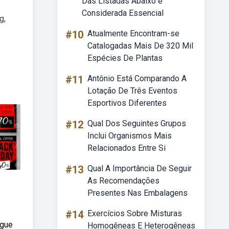
Das Listadas Abaixo é
Considerada Essencial
g,
#10
Atualmente Encontram-se
Catalogadas Mais De 320 Mil
Espécies De Plantas
#11
Antônio Está Comparando A
Lotação De Três Eventos
Esportivos Diferentes
#12
Qual Dos Seguintes Grupos
Inclui Organismos Mais
Relacionados Entre Si
#13
Qual A Importância De Seguir
As Recomendações
Presentes Nas Embalagens
#14
Exercícios Sobre Misturas
egue
Homogêneas E Heterogêneas