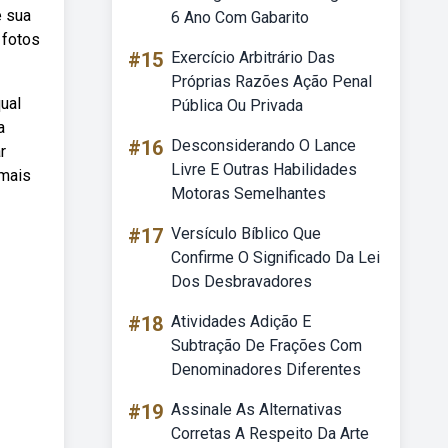
e sua
6 Ano Com Gabarito
 fotos
#15
Exercício Arbitrário Das
Próprias Razões Ação Penal
ual
Pública Ou Privada
a
#16
Desconsiderando O Lance
r
Livre E Outras Habilidades
 mais
Motoras Semelhantes
#17
Versículo Bíblico Que
Confirme O Significado Da Lei
Dos Desbravadores
#18
Atividades Adição E
Subtração De Frações Com
Denominadores Diferentes
#19
Assinale As Alternativas
Corretas A Respeito Da Arte