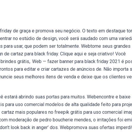
friday de graça e promova seu negócio. O texto em destaque to
 entrar no estúdio de design, você será saudado com uma varie
os para usar, que podem ser totalmente. Webtorne seus grandes
de cartaz para black friday. Clique aqui e seja criativo! Você
brindes grátis,. Web — fazer banner para black friday 2021 é po
ontos para editar e criar cartazes de anúncios de. Não importa 
anuncie seus melhores itens de venda e deixe que os clientes v
ocê estará abrindo suas portas para muitos. Webencontre e baixe
tis para uso comercial modelos de alta qualidade feito para proj
y cartaz mais populares no freepik grátis para uso comercial im
— com moderação de pedro boucherie mendes, o irritações foi emi
 ‘don’t look back in anger’ dos. Webpromova suas ofertas imperdí