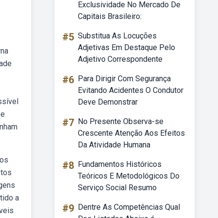
Exclusividade No Mercado De
Capitais Brasileiro:
#5
Substitua As Locuções
Adjetivas Em Destaque Pelo
rna
Adjetivo Correspondente
dade
#6
Para Dirigir Com Segurança
Evitando Acidentes O Condutor
ssível
Deve Demonstrar
se
#7
No Presente Observa-se
enham
Crescente Atenção Aos Efeitos
Da Atividade Humana
 os
#8
Fundamentos Históricos
etos
Teóricos E Metodológicos Do
agens
Serviço Social Resumo
tido a
#9
Dentre As Competências Qual
veis