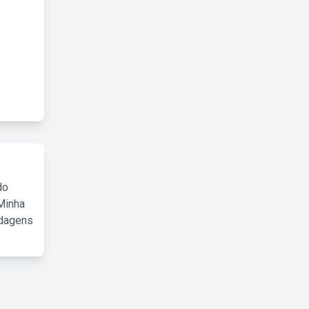
do
Minha
rdagens