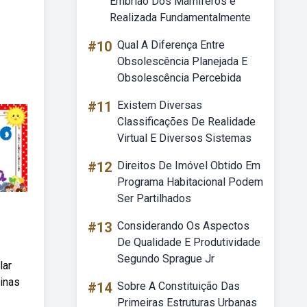
Embrião Dos Mamíferos é
Realizada Fundamentalmente
#10
Qual A Diferença Entre
Obsolescência Planejada E
Obsolescência Percebida
#11
Existem Diversas
Classificações De Realidade
Virtual E Diversos Sistemas
#12
Direitos De Imóvel Obtido Em
Programa Habitacional Podem
Ser Partilhados
#13
Considerando Os Aspectos
De Qualidade E Produtividade
Segundo Sprague Jr
lar
ginas
#14
Sobre A Constituição Das
Primeiras Estruturas Urbanas