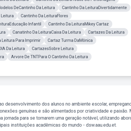
odelos DeCantinho Da Leitura
Cantinho Da LeituraDivertidamente
Leitura
Cantinho Da LeituraFlores
ituraEducação Infantil
Cantinho Da LeituraMikey Cartaz
ura
Canatinho Da LeituraCaixa Da Leitura
Cartazes Da Leitura
 Leitura Para Imprimir
Cartaz Turma DaMônica
IA Da Leitura
CartazesSobre Leitura
ura
Arvore De TNTPara O Cantinho Da Leitura
 ao desenvolvimento dos alunos no ambiente escolar, empregan
nexões genuínas e são alimentados por criatividade e paixão. 
a jornada para se tornarem uma geração notável, utilizando abo
ipais instituições acadêmicas do mundo - dsw.aau.edu.et.