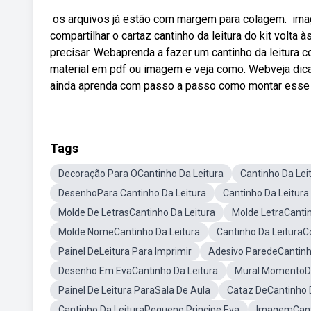
️ os arquivos já estão com margem para colagem. ️ im
compartilhar o cartaz cantinho da leitura do kit volta à
precisar. Webaprenda a fazer um cantinho da leitura 
material em pdf ou imagem e veja como. Webveja dica
ainda aprenda com passo a passo como montar esse
Tags
Decoração Para OCantinho Da Leitura
Cantinho Da Leit
DesenhoPara Cantinho Da Leitura
Cantinho Da Leitura
Molde De LetrasCantinho Da Leitura
Molde LetraCantin
Molde NomeCantinho Da Leitura
Cantinho Da Leitura
Painel DeLeitura Para Imprimir
Adesivo ParedeCantinh
Desenho Em EvaCantinho Da Leitura
Mural MomentoDa
Painel De Leitura ParaSala De Aula
Cataz DeCantinho 
Cantinho Da LeituraPequeno Principe Eva
ImagemCanti