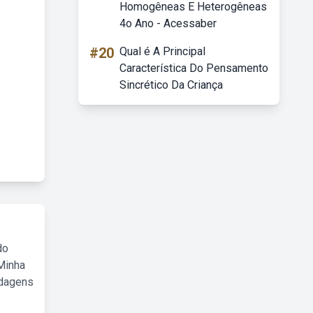
Homogêneas E Heterogêneas
4o Ano - Acessaber
#20
Qual é A Principal
Característica Do Pensamento
Sincrético Da Criança
do
Minha
rdagens