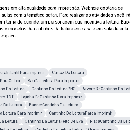
agens em alta qualidade para impressão. Webhoje gostaria de
s aulas com a temática safari. Para realizar as atividades você ir
com tema de duende, um personagem que incentiva a leitura. Baix
s e modelos de cantinhos da leitura em casa e em sala de aula.
 espaço.
uraInfantil Para Imprimir
Cartaz Da Leitura
 ParaColorir
BauDa Leitura Para Imprimir
ho Da Leitura
Cantinho Da LeituraPNG
Árvore DoCantinho Da Lei
Com TNT
Lojinha DoCantinho Para Imprimir
o Da Leitura
BannerCantinho Da Leitura
 Leitura Oara Imprimir
Cantinho Da LeituraParea Imprimir
Da Leitura
Cantinho Da LeituraFeito De Eva
PlacaCantinho Da Lei
nho Da Leitura
Cantinho Da LeituraTodos OS Personagens