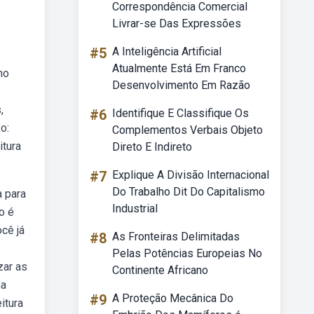
Correspondência Comercial
Livrar-se Das Expressões
#5
A Inteligência Artificial
Atualmente Está Em Franco
ho
Desenvolvimento Em Razão
,
#6
Identifique E Classifique Os
o:
Complementos Verbais Objeto
itura
Direto E Indireto
#7
Explique A Divisão Internacional
Do Trabalho Dit Do Capitalismo
a para
Industrial
o é
cê já
#8
As Fronteiras Delimitadas
Pelas Potências Europeias No
zar as
Continente Africano
na
#9
A Proteção Mecânica Do
itura