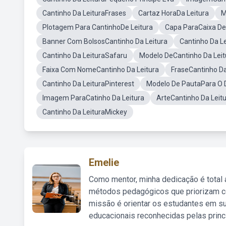
Cantinho Da LeituraFrases
Cartaz HoraDa Leitura
M
Plotagem Para CantinhoDe Leitura
Capa ParaCaixa De 
Banner Com BolsosCantinho Da Leitura
Cantinho Da Le
Cantinho Da LeituraSafaru
Modelo DeCantinho Da Leit
Faixa Com NomeCantinho Da Leitura
FraseCantinho Da
Cantinho Da LeituraPinterest
Modelo De PautaPara O D
Imagem ParaCatinho Da Leitura
ArteCantinho Da Leit
Cantinho Da LeituraMickey
Emelie
Como mentor, minha dedicação é total
métodos pedagógicos que priorizam co
missão é orientar os estudantes em su
educacionais reconhecidas pelas princ