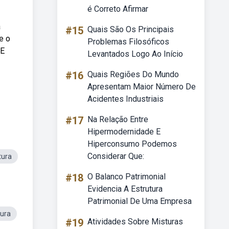
é Correto Afirmar
á
#15
Quais São Os Principais
e o
Problemas Filosóficos
 E
Levantados Logo Ao Início
#16
Quais Regiões Do Mundo
Apresentam Maior Número De
Acidentes Industriais
#17
Na Relação Entre
Hipermodernidade E
Hiperconsumo Podemos
Considerar Que:
tura
#18
O Balanco Patrimonial
Evidencia A Estrutura
Patrimonial De Uma Empresa
tura
#19
Atividades Sobre Misturas