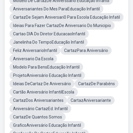
Modelo De CartazDe Aniverssario Educaçao Infantil
Aniversariantes Do Mes ParaEducação Infantil
CartazDe Sejam Aniversari0 Para Escola Educação Infatil
Ideias Para Fazer CartazDe Aniversario Do Municipio
Cartao DIA Do Diretor EducacaoInfantil
Janelinha Do TempoEducação Infantil
Feliz AniversarioInfantil
CartazPara Aniversário
Aniversario Da Escola
Modelo Para BensEducação Infantil
ProjetoAniversário Educação Infantil
Ideias DeCartaz De Aniversário
CartazDe Parabéns
Cartão Aniversário InfantilEscola
CartazDos Aniversariantes
CartazAniversariante
Aniversário CartazEd. Infantil
CartazDe Quantos Somos
GraficoAniversário Educação Infantil