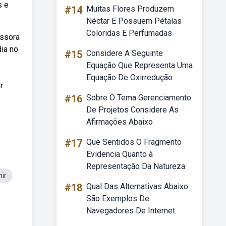
s e
#14
Muitas Flores Produzem
Néctar E Possuem Pétalas
Coloridas E Perfumadas
essora
ia no
#15
Considere A Seguinte
Equação Que Representa Uma
Equação De Oxirredução
r
#16
Sobre O Tema Gerenciamento
De Projetos Considere As
Afirmações Abaixo
#17
Que Sentidos O Fragmento
Evidencia Quanto à
Representação Da Natureza
ir
#18
Qual Das Alternativas Abaixo
São Exemplos De
Navegadores De Internet.