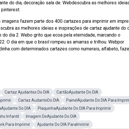
udante do dia, decoração sala de. Webdescubra as melhores ideia
 pinterest.
as imagens fazem parte dos 400 cartazes para imprimir em impr
cubra as melhores ideias e inspirações de cartaz ajudante do d
te do dia 2. Webo grito que ecoa pela eternidade, marcando o
2: O dia em que o brasil rompeu as amarras e trilhou. Webpor
odinha com determinados cartazes como numerais, alfabeto, faze
Cartaz Ajudantes Do DIA
CartãoAjudante Do DIA
primir
Cartaz AudanteDo DIA
PainelAjudante Do DIA Para Imprim
aAjudante Do DIA
PlaquinhaAjudante Do DIA Para Imprimir
o Infantil
Imagem DeAjudante Do DIA
ork Para Imprimir
Ajudante Do DIA ParaImrimir