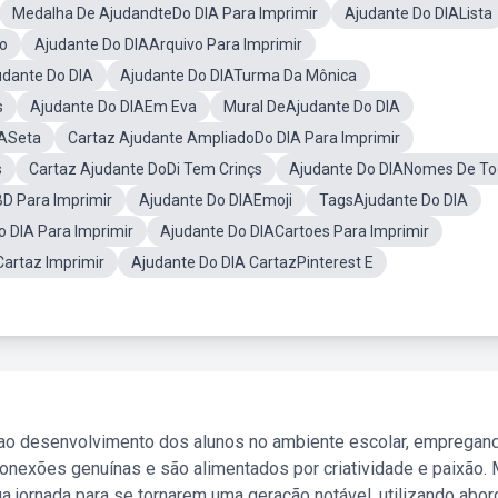
Medalha De AjudandteDo DIA Para Imprimir
Ajudante Do DIALista
o
Ajudante Do DIAArquivo Para Imprimir
dante Do DIA
Ajudante Do DIATurma Da Mônica
s
Ajudante Do DIAEm Eva
Mural DeAjudante Do DIA
IASeta
Cartaz Ajudante AmpliadoDo DIA Para Imprimir
s
Cartaz Ajudante DoDi Tem Crinçs
Ajudante Do DIANomes De T
D Para Imprimir
Ajudante Do DIAEmoji
TagsAjudante Do DIA
 DIA Para Imprimir
Ajudante Do DIACartoes Para Imprimir
Cartaz Imprimir
Ajudante Do DIA CartazPinterest E
 ao desenvolvimento dos alunos no ambiente escolar, empregan
nexões genuínas e são alimentados por criatividade e paixão. 
a jornada para se tornarem uma geração notável, utilizando abo