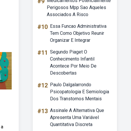
#9
Medicamentos Potencialmente
Perigosos Mpp Sao Aqueles
Associados A Risco
#10
Essa Funcao Administrativa
Tem Como Objetivo Reunir
Organizar E Integrar
#11
Segundo Piaget O
Conhecimento Infantil
Acontece Por Meio De
Descobertas
#12
Paulo Dalgalarrondo
Psicopatologia E Semiologia
Dos Transtornos Mentais
#13
Assinale A Alternativa Que
Apresenta Uma Variável
Quantitativa Discreta
 a