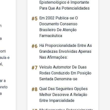
Epistemológico é Importante
Para Que As Potencialidades
#5
Em 2002 Publica-se O
Documento Consenso
m
Brasileiro De Atenção
Farmacêutica
a
#6
Há Proporcionalidade Entre As
 com
Grandezas Envolvidas Apenas
Nas Afirmações:
aula e
l,
#7
Veículo Automotor De Duas
Rodas Conduzido Em Posição
Sentada Denomina-se
ar a
preto
#8
Qual Das Seguintes Opções
a
Melhor Descreve A Relação
Entre Imparcialidade