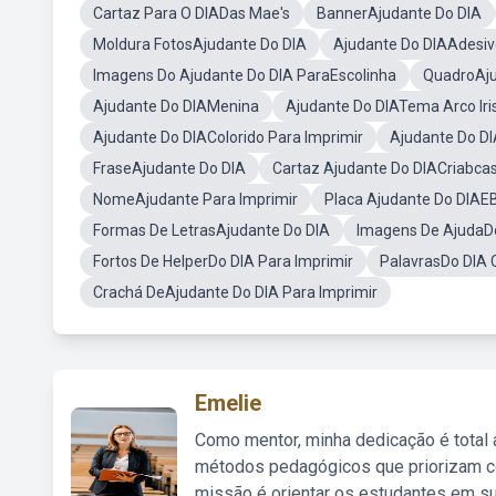
Cartaz Para O DIADas Mae's
BannerAjudante Do DIA
Moldura FotosAjudante Do DIA
Ajudante Do DIAAdesiv
Imagens Do Ajudante Do DIA ParaEscolinha
QuadroAju
Ajudante Do DIAMenina
Ajudante Do DIATema Arco Iri
Ajudante Do DIAColorido Para Imprimir
Ajudante Do D
FraseAjudante Do DIA
Cartaz Ajudante Do DIACriabca
NomeAjudante Para Imprimir
Placa Ajudante Do DIAEB
Formas De LetrasAjudante Do DIA
Imagens De AjudaDo
Fortos De HelperDo DIA Para Imprimir
PalavrasDo DIA 
Crachá DeAjudante Do DIA Para Imprimir
Emelie
Como mentor, minha dedicação é total
métodos pedagógicos que priorizam co
missão é orientar os estudantes em su