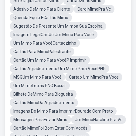
Arte DigitalCartão Mimo
CartãozinhoMimo
Adesivo DeMimo Para Cliente
Card MimoPra Vc
Querida Equip ECartão Mimo
Sugestão De Presente Um Mimoa Sua Escolha
Imagem LegalCartão Um Mimo Para Você
Um Mimo Para VocêCartaozinho
Cartão Para MimoPalestrante
Cartão Um Mimo Para VocêP Imprimir
Cartão Agradecimento Um Mimo Para VocêPNG
MSGUm Mimo Para Você
Cartao Um MimoPra Voce
Um MimoLetras PNG Baixar
Bilhete DeMimo Para Blogueira
Cartão MimoDa Agradecimento
Imagens De Mimo Para ImprimirDourado Com Preto
Mensagen ParaEnviar Mimo
Um MimoNatalino Pra Vc
Cartão MimoFoi Bom Estar Com Vocês