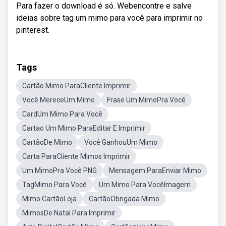
Para fazer o download é só. Webencontre e salve
ideias sobre tag um mimo para você para imprimir no
pinterest.
Tags
Cartão Mimo ParaCliente Imprimir
Você MereceUm Mimo
Frase Um MimoPra Você
CardUm Mimo Para Você
Cartao Um Mimo ParaEditar E Imprimir
CartãoDe Mimo
Você GanhouUm Mimo
Carta ParaCliente Mimos Imprimir
Um MimoPra Você PNG
Mensagem ParaEnviar Mimo
TagMimo Para Você
Um Mimo Para VocêImagem
Mimo CartãoLoja
CartãoObrigada Mimo
MimosDe Natal Para Imprimir