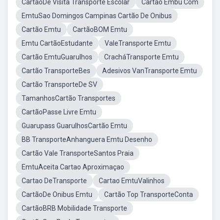
CartãoDe Visita Transporte Escolar
Cartao Embu Com
EmtuSao Domingos Campinas Cartão De Onibus
Cartão Emtu
CartãoBOM Emtu
Emtu CartãoEstudante
ValeTransporte Emtu
Cartão EmtuGuarulhos
CracháTransporte Emtu
Cartão TransporteBes
Adesivos VanTransporte Emtu
Cartão TransporteDe SV
TamanhosCartão Transportes
CartãoPasse Livre Emtu
Guarupass GuarulhosCartão Emtu
BB TransporteAnhanguera Emtu Desenho
Cartão Vale TransporteSantos Praia
EmtuAceita Cartao Aproximaçao
Cartao DeTransporte
Cartao EmtuValinhos
CartãoDe Onibus Emtu
Cartão Top TransporteConta
CartãoBRB Mobilidade Transporte