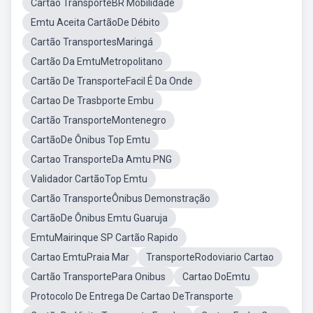
Cartão TransporteBR Mobilidade
Emtu Aceita CartãoDe Débito
Cartão TransportesMaringá
Cartão Da EmtuMetropolitano
Cartão De TransporteFacil É Da Onde
Cartao De Trasbporte Embu
Cartão TransporteMontenegro
CartãoDe Ônibus Top Emtu
Cartao TransporteDa Amtu PNG
Validador CartãoTop Emtu
Cartão TransporteÔnibus Demonstração
CartãoDe Ônibus Emtu Guaruja
EmtuMairinque SP Cartão Rapido
Cartao EmtuPraia Mar
TransporteRodoviario Cartao
Cartão TransportePara Onibus
Cartao DoEmtu
Protocolo De Entrega De Cartao DeTransporte