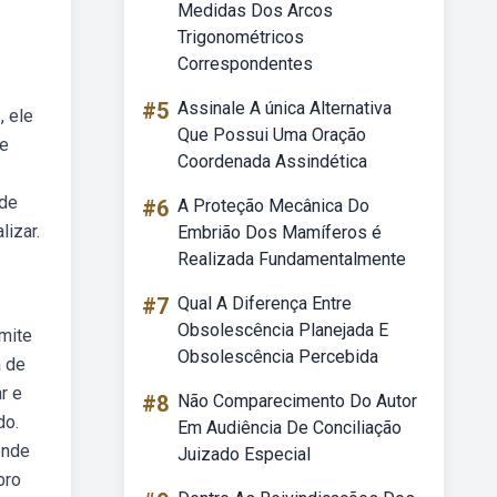
Medidas Dos Arcos
Trigonométricos
Correspondentes
#5
Assinale A única Alternativa
, ele
Que Possui Uma Oração
de
Coordenada Assindética
 de
#6
A Proteção Mecânica Do
lizar.
Embrião Dos Mamíferos é
Realizada Fundamentalmente
#7
Qual A Diferença Entre
Obsolescência Planejada E
rmite
Obsolescência Percebida
a de
r e
#8
Não Comparecimento Do Autor
do.
Em Audiência De Conciliação
ende
Juizado Especial
bro