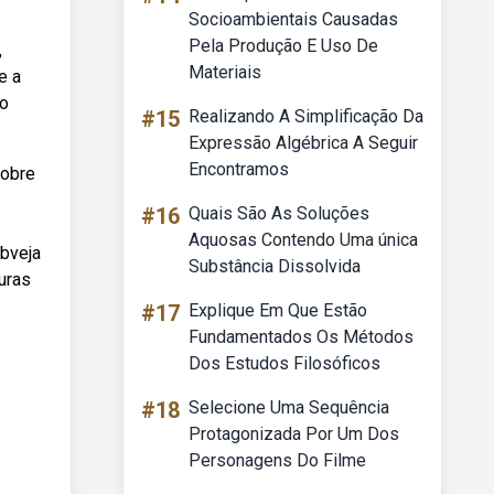
Socioambientais Causadas
Pela Produção E Uso De
,
Materiais
e a
do
#15
Realizando A Simplificação Da
Expressão Algébrica A Seguir
Encontramos
sobre
#16
Quais São As Soluções
Aquosas Contendo Uma única
ebveja
Substância Dissolvida
uras
#17
Explique Em Que Estão
Fundamentados Os Métodos
Dos Estudos Filosóficos
#18
Selecione Uma Sequência
Protagonizada Por Um Dos
Personagens Do Filme