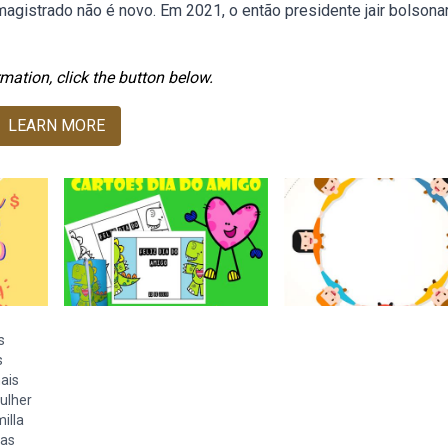
gistrado não é novo. Em 2021, o então presidente jair bolsonar
mation, click the button below.
LEARN MORE
s
s
ais
ulher
illa
fas