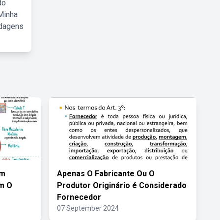
do
Minha
rdagens
em
Apenas O Fabricante Ou O
m O
Produtor Originário é Considerado
Fornecedor
07 September 2024