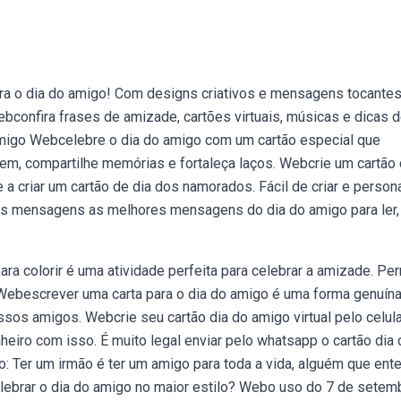
a o dia do amigo! Com designs criativos e mensagens tocantes
ebconfira frases de amizade, cartões virtuais, músicas e dicas 
o amigo Webcelebre o dia do amigo com um cartão especial que
em, compartilhe memórias e fortaleça laços. Webcrie um cartão
criar um cartão de dia dos namorados. Fácil de criar e persona
as mensagens as melhores mensagens do dia do amigo para ler,
ra colorir é uma atividade perfeita para celebrar a amizade. Pe
ebescrever uma carta para o dia do amigo é uma forma genuín
os amigos. Webcrie seu cartão dia do amigo virtual pelo celula
iro com isso. É muito legal enviar pelo whatsapp o cartão dia 
 Ter um irmão é ter um amigo para toda a vida, alguém que ent
elebrar o dia do amigo no maior estilo? Webo uso do 7 de setem