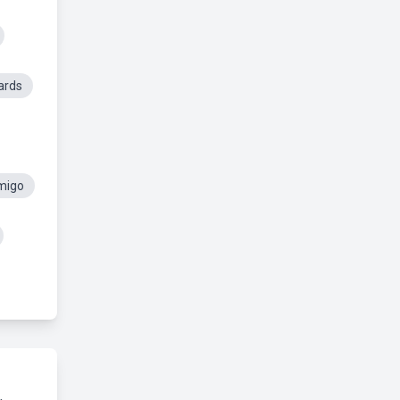
ards
migo