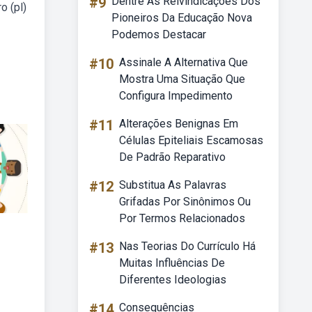
#9
Dentre As Reivindicações Dos
o (pl)
Pioneiros Da Educação Nova
Podemos Destacar
#10
Assinale A Alternativa Que
Mostra Uma Situação Que
Configura Impedimento
#11
Alterações Benignas Em
Células Epiteliais Escamosas
De Padrão Reparativo
#12
Substitua As Palavras
Grifadas Por Sinônimos Ou
Por Termos Relacionados
#13
Nas Teorias Do Currículo Há
Muitas Influências De
Diferentes Ideologias
#14
Consequências