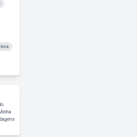
C
etora
do
Minha
rdagens