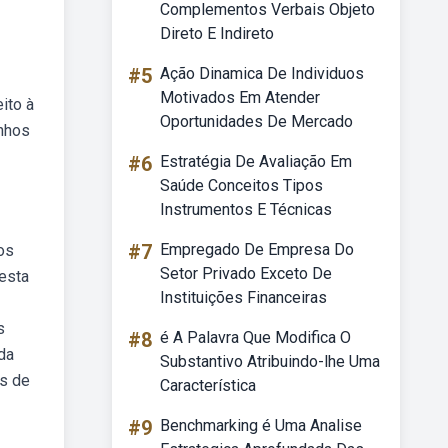
Complementos Verbais Objeto
Direto E Indireto
#5
Ação Dinamica De Individuos
Motivados Em Atender
ito à
Oportunidades De Mercado
enhos
#6
Estratégia De Avaliação Em
Saúde Conceitos Tipos
Instrumentos E Técnicas
#7
Empregado De Empresa Do
os
Setor Privado Exceto De
esta
Instituições Financeiras
s
#8
é A Palavra Que Modifica O
da
Substantivo Atribuindo-lhe Uma
s de
Característica
#9
Benchmarking é Uma Analise