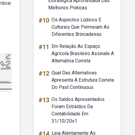
Estrategica Aprofundada Das
embrar
Melhores Praticas
#10
Os Aspectos Lúdicos E
Culturais Que Permeiam As
Diferentes Brincadeiras
#11
Em Relação Ao Espaço
Agrícola Brasileiro Assinale A
Alternativa Correta
#12
Qual Das Alternativas
Apresenta A Estrutura Correta
Do Past Continuous
#13
Os Saldos Apresentados
Foram Extraídos Da
Contabilidade Em
31/10/20x1.
#14
Leia Atentamente As