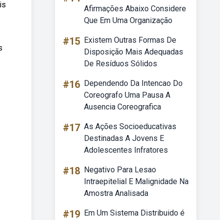
is
Afirmações Abaixo Considere
Que Em Uma Organização
#15
Existem Outras Formas De
s
Disposição Mais Adequadas
De Resíduos Sólidos
#16
Dependendo Da Intencao Do
Coreografo Uma Pausa A
Ausencia Coreografica
#17
As Ações Socioeducativas
Destinadas A Jovens E
Adolescentes Infratores
#18
Negativo Para Lesao
Intraepitelial E Malignidade Na
Amostra Analisada
#19
Em Um Sistema Distribuido é