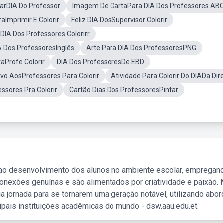
tarDIA Do Professor
Imagem De CartaPara DIA Dos Professores AB
aImprimir E Colorir
Feliz DIA DosSupervisor Colorir
DIA Dos Professores Colorirr
A Dos ProfessoresInglês
Arte Para DIA Dos ProfessoresPNG
aProfe Colorir
DIA Dos ProfessoresDe EBD
ivo AosProfessores Para Colorir
Atividade Para Colorir Do DIADa Dir
ssores Pra Colorir
Cartão Dias Dos ProfessoresPintar
 ao desenvolvimento dos alunos no ambiente escolar, empregan
nexões genuínas e são alimentados por criatividade e paixão. 
a jornada para se tornarem uma geração notável, utilizando abo
ipais instituições acadêmicas do mundo - dsw.aau.edu.et.