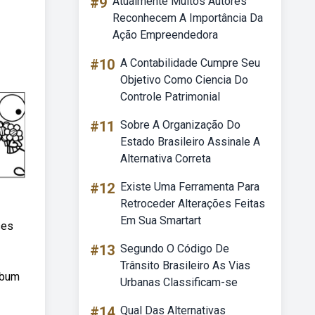
#9
Atualmente Muitos Autores
Reconhecem A Importância Da
Ação Empreendedora
#10
A Contabilidade Cumpre Seu
Objetivo Como Ciencia Do
Controle Patrimonial
#11
Sobre A Organização Do
Estado Brasileiro Assinale A
Alternativa Correta
#12
Existe Uma Ferramenta Para
Retroceder Alterações Feitas
Em Sua Smartart
ses
#13
Segundo O Código De
Trânsito Brasileiro As Vias
ebum
Urbanas Classificam-se
#14
Qual Das Alternativas