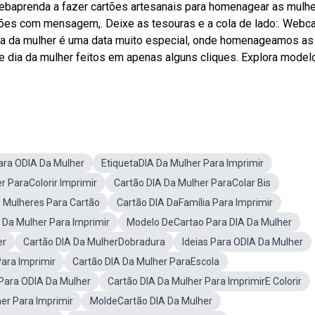
 Webaprenda a fazer cartões artesanais para homenagear as mulh
rtões com mensagem,. Deixe as tesouras e a cola de lado:. Webc
, dia da mulher é uma data muito especial, onde homenageamos as
 dia da mulher feitos em apenas alguns cliques. Explora model
ara ODIA Da Mulher
EtiquetaDIA Da Mulher Para Imprimir
r ParaColorir Imprimir
Cartão DIA Da Mulher ParaColar Bis
Mulheres Para Cartão
Cartão DIA DaFamília Para Imprimir
 Da Mulher Para Imprimir
Modelo DeCartao Para DIA Da Mulher
er
Cartão DIA Da MulherDobradura
Ideias Para ODIA Da Mulher
ara Imprimir
Cartão DIA Da Mulher ParaEscola
Para ODIA Da Mulher
Cartão DIA Da Mulher Para ImprimirE Colorir
er Para Imprimir
MoldeCartão DIA Da Mulher