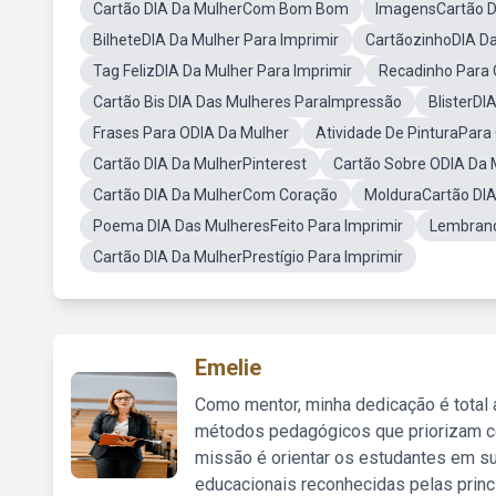
Cartão DIA Da MulherCom Bom Bom
ImagensCartão D
BilheteDIA Da Mulher Para Imprimir
CartãozinhoDIA Da
Tag FelizDIA Da Mulher Para Imprimir
Recadinho Para 
Cartão Bis DIA Das Mulheres ParaImpressão
BlisterDI
Frases Para ODIA Da Mulher
Atividade De PinturaPara
Cartão DIA Da MulherPinterest
Cartão Sobre ODIA Da 
Cartão DIA Da MulherCom Coração
MolduraCartão DIA
Poema DIA Das MulheresFeito Para Imprimir
Lembranc
Cartão DIA Da MulherPrestígio Para Imprimir
Emelie
Como mentor, minha dedicação é total
métodos pedagógicos que priorizam co
missão é orientar os estudantes em su
educacionais reconhecidas pelas princ