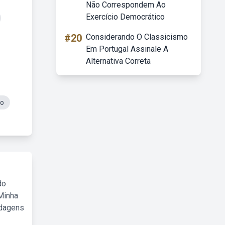
Não Correspondem Ao
Exercício Democrático
#20
Considerando O Classicismo
Em Portugal Assinale A
Alternativa Correta
do
do
Minha
rdagens