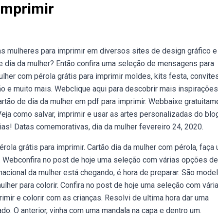
Imprimir
 mulheres para imprimir em diversos sites de design gráfico e
e dia da mulher? Então confira uma seleção de mensagens para
er com pérola grátis para imprimir moldes, kits festa, convite
ão e muito mais. Webclique aqui para descobrir mais inspirações
cartão de dia da mulher em pdf para imprimir. Webbaixe gratuitam
eja como salvar, imprimir e usar as artes personalizadas do blog
eias! Datas comemorativas, dia da mulher fevereiro 24, 2020.
rola grátis para imprimir. Cartão dia da mulher com pérola, faça
e. Webconfira no post de hoje uma seleção com várias opções de
ternacional da mulher está chegando, é hora de preparar. São mode
lher para colorir. Confira no post de hoje uma seleção com vári
imir e colorir com as crianças. Resolvi de ultima hora dar uma
ado. O anterior, vinha com uma mandala na capa e dentro um.