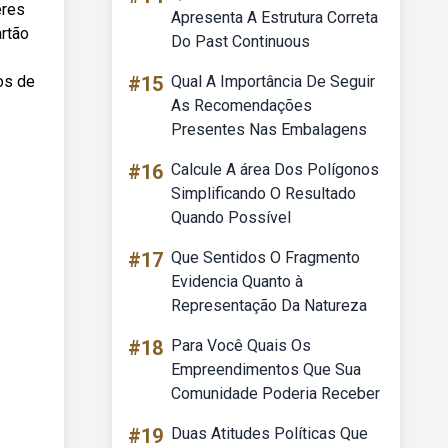
eres
Apresenta A Estrutura Correta
artão
Do Past Continuous
os de
#15
Qual A Importância De Seguir
As Recomendações
Presentes Nas Embalagens
#16
Calcule A área Dos Polígonos
Simplificando O Resultado
Quando Possível
#17
Que Sentidos O Fragmento
Evidencia Quanto à
Representação Da Natureza
#18
Para Você Quais Os
Empreendimentos Que Sua
Comunidade Poderia Receber
#19
Duas Atitudes Políticas Que