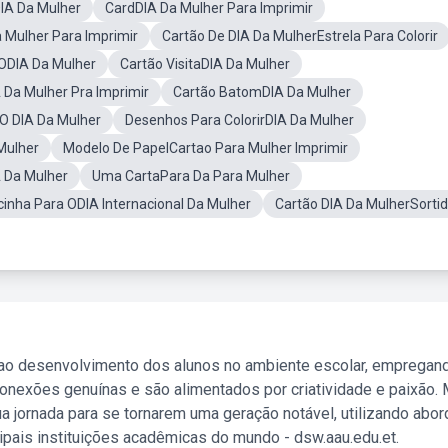
IA Da Mulher
CardDIA Da Mulher Para Imprimir
 Mulher Para Imprimir
Cartão De DIA Da MulherEstrela Para Colorir
ODIA Da Mulher
Cartão VisitaDIA Da Mulher
A Da Mulher Pra Imprimir
Cartão BatomDIA Da Mulher
 O DIA Da Mulher
Desenhos Para ColorirDIA Da Mulher
Mulher
Modelo De PapelCartao Para Mulher Imprimir
 Da Mulher
Uma CartaPara Da Para Mulher
inha Para ODIA Internacional Da Mulher
Cartão DIA Da MulherSorti
 ao desenvolvimento dos alunos no ambiente escolar, empregan
nexões genuínas e são alimentados por criatividade e paixão. 
a jornada para se tornarem uma geração notável, utilizando abo
ipais instituições acadêmicas do mundo - dsw.aau.edu.et.