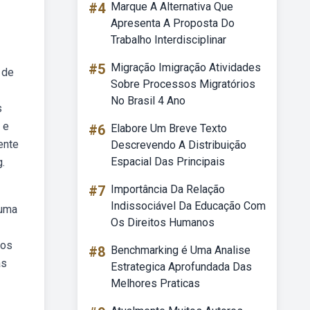
#4
Marque A Alternativa Que
Apresenta A Proposta Do
Trabalho Interdisciplinar
#5
Migração Imigração Atividades
 de
Sobre Processos Migratórios
No Brasil 4 Ano
s
 e
#6
Elabore Um Breve Texto
ente
Descrevendo A Distribuição
Espacial Das Principais
.
#7
Importância Da Relação
Indissociável Da Educação Com
 uma
Os Direitos Humanos
los
#8
Benchmarking é Uma Analise
as
Estrategica Aprofundada Das
Melhores Praticas