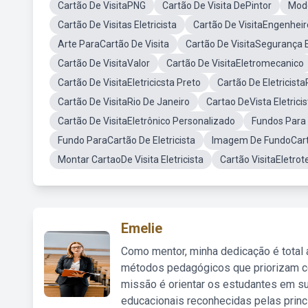
Cartão De VisitaPNG
Cartão De Visita DePintor
Mode
Cartão De Visitas Eletricista
Cartão De VisitaEngenheiro
Arte ParaCartão De Visita
Cartão De VisitaSegurança E
Cartão De VisitaValor
Cartão De VisitaEletromecanico
Cartão De VisitaEletricicsta Preto
Cartão De Eletricista
Cartão De VisitaRio De Janeiro
Cartao DeVista Eletricis
Cartão De VisitaEletrônico Personalizado
Fundos Para C
Fundo ParaCartão De Eletricista
Imagem De FundoCartã
Montar CartaoDe Visita Eletricista
Cartão VisitaEletrot
Emelie
Como mentor, minha dedicação é total
métodos pedagógicos que priorizam co
missão é orientar os estudantes em su
educacionais reconhecidas pelas princ