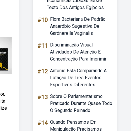
Econômicas Citadas Neste
Texto Dos Antigos Egípcios
#10
Flora Bacteriana De Padrão
Anaeróbio Sugestiva De
Gardnerella Vaginalis
#11
Discriminação Visual
Atividades De Atenção E
Concentração Para Imprimir
#12
Antônio Está Comparando A
Lotação De Três Eventos
Esportivos Diferentes
or.
#13
Sobre O Parlamentarismo
ita
Praticado Durante Quase Todo
lize
O Segundo Reinado
#14
Quando Pensamos Em
Manipulação Precisamos