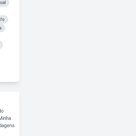
ual
afo
a
do
Minha
rdagens