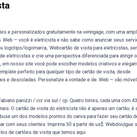
sta
antes e personalizados gratuitamente na venngage, com uma ampl
 Web — você é eletricista e não sabe como anunciar seus serv
u logotipo/logomarca,. Webcartão de visita para eletricistas, s
de eletricistas e crie uma perspectiva diferenciada para atingir 
as, em nosso site você pode escolher modelos criativos e elegan
plate perfeito para qualquer tipo de cartão de visita, desde
ais e descoladas. Personalize à vontade e de. Web — vão móvel
Fabiano panizzi / ccr via sul / cp. Quatro torres, cada uma com 4
is. O cartão de visita do eletricista não é apenas um cartão, é 
buse um dos modelos prontos do canva para fazer seu cartão d
tilhar com seus clientes. Imprima 50 a partir de us$. Webdivulgue 
os de cartões de visita que temos aqui.