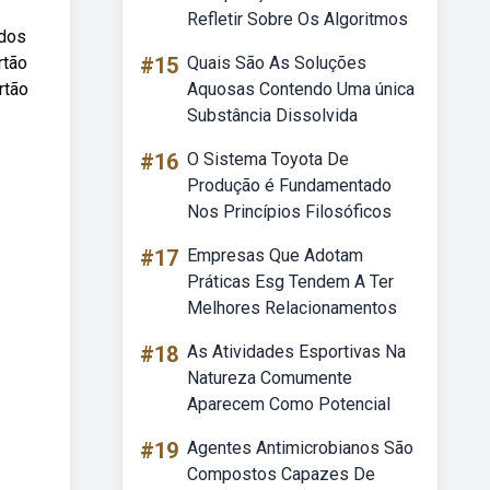
Refletir Sobre Os Algoritmos
 dos
rtão
#15
Quais São As Soluções
rtão
Aquosas Contendo Uma única
Substância Dissolvida
#16
O Sistema Toyota De
Produção é Fundamentado
Nos Princípios Filosóficos
#17
Empresas Que Adotam
Práticas Esg Tendem A Ter
Melhores Relacionamentos
#18
As Atividades Esportivas Na
Natureza Comumente
Aparecem Como Potencial
#19
Agentes Antimicrobianos São
Compostos Capazes De