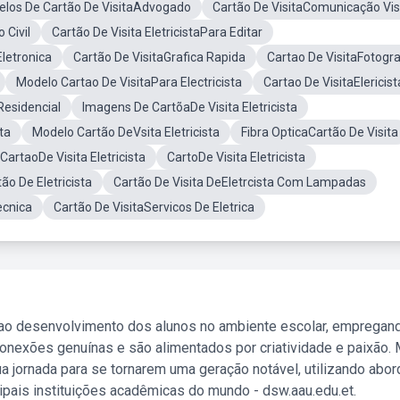
los De Cartão De VisitaAdvogado
Cartão De VisitaComunicação Vis
 Civil
Cartão De Visita EletricistaPara Editar
letronica
Cartão De VisitaGrafica Rapida
Cartao De VisitaFotogr
Modelo Cartao De VisitaPara Electricista
Cartao De VisitaElericist
Residencial
Imagens De CartõaDe Visita Eletricista
ta
Modelo Cartão DeVsita Eletricista
Fibra OpticaCartão De Visita
artaoDe Visita Eletricista
CartoDe Visita Eletricista
o De Eletricista
Cartão De Visita DeEletrcista Com Lampadas
ecnica
Cartão De VisitaServicos De Eletrica
 ao desenvolvimento dos alunos no ambiente escolar, empregan
nexões genuínas e são alimentados por criatividade e paixão. 
a jornada para se tornarem uma geração notável, utilizando abo
ipais instituições acadêmicas do mundo - dsw.aau.edu.et.