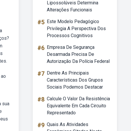
Lipossolúveis Determina
Alterações Funcionais
#5
Este Modelo Pedagógico
Privilegia A Perspectiva Dos
a
Processos Cognitivos
iços?
em
#6
Empresa De Segurança
os
Desarmada Precisa De
tes.
Autorização Da Polícia Federal
#7
Dentre As Principais
 ao
Características Dos Grupos
Sociais Podemos Destacar
3
#8
Calcule O Valor Da Resistência
a sua
Equivalente Em Cada Circuito
e
Representado
seus
#9
Quais As Atividades