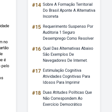
#14
Sobre A Formação Territorial
Do Brasil Aponte A Alternativa
Incorreta
lidade
#15
Requerimento Suspenso Por
Auditoria 1 Seguro
Desemprego Como Resolver
em no
cartão
#16
Qual Das Alternativas Abaixo
de
São Exemplos De
ue é
Navegadores De Internet.
o pelo
#17
Estimulação Cognitiva
Atividades Cognitivas Para
os
Idosos Para Imprimir
#18
Duas Atitudes Políticas Que
Não Correspondem Ao
Exercício Democrático