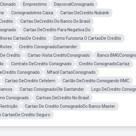
 Clonado
Emprestimo
DaycovalConsignado
ne
ConsignadoInss Caixa
Cartao DeCredito Nubank
Credito
Cartao DeCredito Do Banco Do Brasil
nsignado
Cartao DeCredito Para Negativa Do
lhores CartaoDe Credito
Como Funciona O CartaoDe Credito
lhotes
Credito ConsignadoSantander
De Credito
Cartao Visita CreditoConsignado
Banco BMGConsign
do
Contrato DeCredito Consignado
Credito ConsignadoCartaz
eCredito Consignado
Mfacil CartaoConsignado
Cartao DeCredito Cetelem
Cartão DeCredito Consigando RMC
Bancos
Cartao ConsignadoOle Santander
Logo DeCredito Consig
imo Consignado
Cartoes DeCredito No Brasil
Restrição
Cartao De Credito ConsignadoDo Banco Master
CartaoDe Credito Seguro