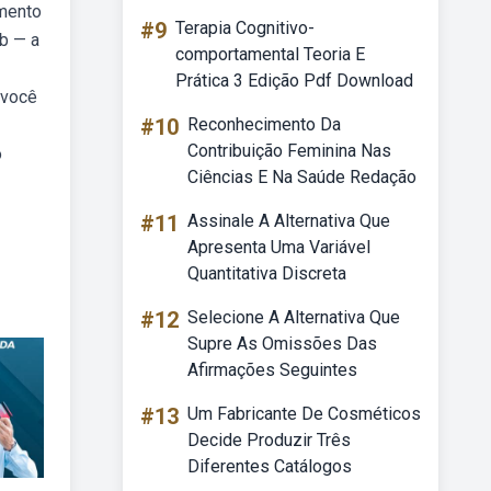
amento
#9
Terapia Cognitivo-
eb — a
comportamental Teoria E
Prática 3 Edição Pdf Download
 você
#10
Reconhecimento Da
Contribuição Feminina Nas
o
Ciências E Na Saúde Redação
#11
Assinale A Alternativa Que
Apresenta Uma Variável
Quantitativa Discreta
#12
Selecione A Alternativa Que
Supre As Omissões Das
Afirmações Seguintes
#13
Um Fabricante De Cosméticos
Decide Produzir Três
Diferentes Catálogos