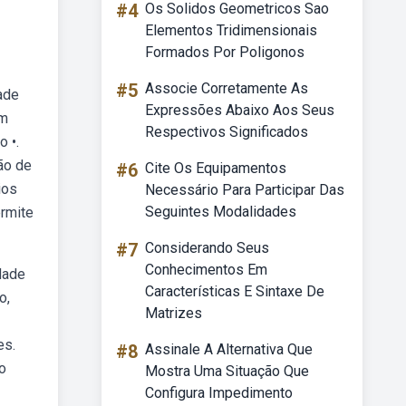
#4
Os Solidos Geometricos Sao
Elementos Tridimensionais
Formados Por Poligonos
#5
Associe Corretamente As
ade
Expressões Abaixo Aos Seus
om
Respectivos Significados
 •.
ão de
#6
Cite Os Equipamentos
ios
Necessário Para Participar Das
Seguintes Modalidades
ermite
#7
Considerando Seus
Conhecimentos Em
dade
Características E Sintaxe De
o,
Matrizes
es.
#8
Assinale A Alternativa Que
o
Mostra Uma Situação Que
Configura Impedimento