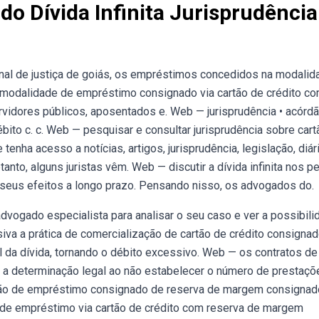
do Dívida Infinita Jurisprudência
nal de justiça de goiás, os empréstimos concedidos na modalid
 modalidade de empréstimo consignado via cartão de crédito c
idores públicos, aposentados e. Web — jurisprudência • acórdão
bito c. c. Web — pesquisar e consultar jurisprudência sobre cart
 tenha acesso a notícias, artigos, jurisprudência, legislação, diár
etanto, alguns juristas vêm. Web — discutir a dívida infinita nos p
e seus efeitos a longo prazo. Pensando nisso, os advogados do.
vogado especialista para analisar o seu caso e ver a possibili
iva a prática de comercialização de cartão de crédito consignad
 da dívida, tornando o débito excessivo. Web — os contratos de
a determinação legal ao não estabelecer o número de prestaçõ
ação de empréstimo consignado de reserva de margem consignad
e de empréstimo via cartão de crédito com reserva de margem