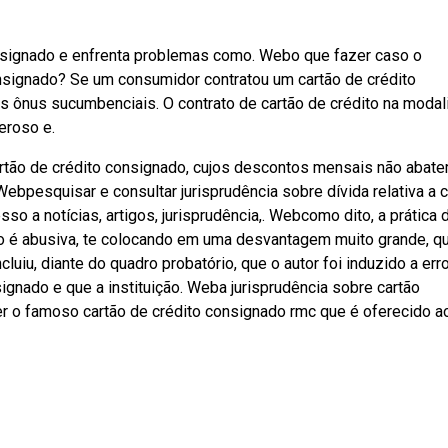
nsignado e enfrenta problemas como. Webo que fazer caso o
nsignado? Se um consumidor contratou um cartão de crédito
 ônus sucumbenciais. O contrato de cartão de crédito na moda
eroso e.
artão de crédito consignado, cujos descontos mensais não abat
 Webpesquisar e consultar jurisprudência sobre dívida relativa a 
so a notícias, artigos, jurisprudência,. Webcomo dito, a prática 
o é abusiva, te colocando em uma desvantagem muito grande, q
cluiu, diante do quadro probatório, que o autor foi induzido a err
signado e que a instituição. Weba jurisprudência sobre cartão
cer o famoso cartão de crédito consignado rmc que é oferecido a