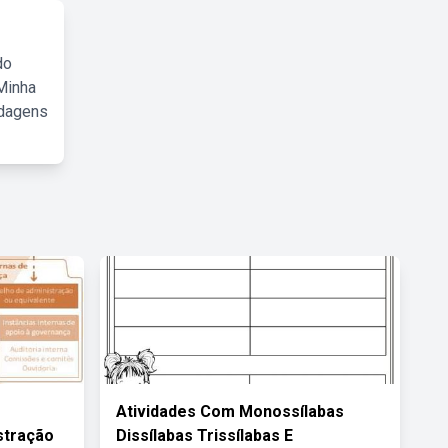
do
Minha
rdagens
Atividades Com Monossílabas
stração
Dissílabas Trissílabas E