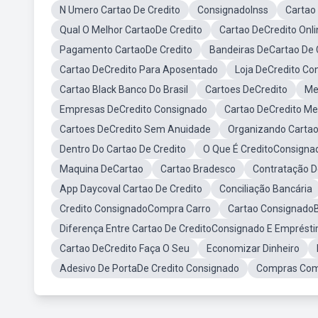
N Umero Cartao De Credito
ConsignadoInss
Cartao
Qual O Melhor CartaoDe Credito
Cartao DeCredito Onli
Pagamento CartaoDe Credito
Bandeiras DeCartao De 
Cartao DeCredito Para Aposentado
Loja DeCredito Co
Cartao Black Banco Do Brasil
Cartoes DeCredito
Me
Empresas DeCredito Consignado
Cartao DeCredito Me
Cartoes DeCredito Sem Anuidade
Organizando Cartao
Dentro Do Cartao De Credito
O Que É CreditoConsigna
Maquina DeCartao
Cartao Bradesco
Contratação D
App Daycoval Cartao De Credito
Conciliação Bancária
Credito ConsignadoCompra Carro
Cartao Consignado
Diferença Entre Cartao De CreditoConsignado E Emprést
Cartao DeCredito Faça O Seu
Economizar Dinheiro
Adesivo De PortaDe Credito Consignado
Compras Com 