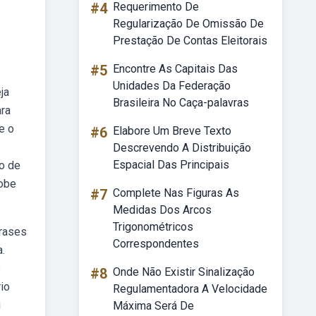
#4
Requerimento De
Regularização De Omissão De
Prestação De Contas Eleitorais
#5
Encontre As Capitais Das
Unidades Da Federação
ja
Brasileira No Caça-palavras
ara
e o
#6
Elabore Um Breve Texto
Descrevendo A Distribuição
Espacial Das Principais
io de
dobe
#7
Complete Nas Figuras As
Medidas Dos Arcos
Trigonométricos
frases
Correspondentes
a.
e
#8
Onde Não Existir Sinalização
io
Regulamentadora A Velocidade
u
Máxima Será De