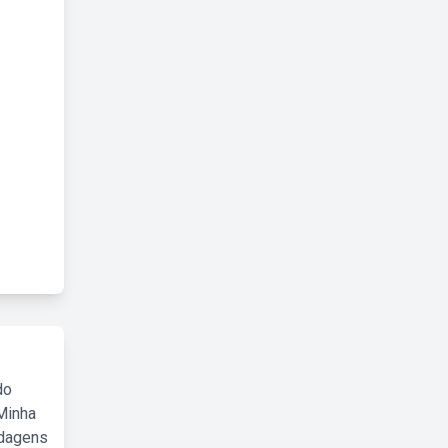
do
Minha
rdagens