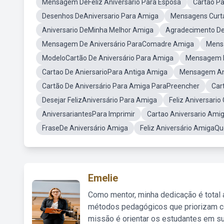
Mensagem DeFeliz Aniversario Para Esposa
Cartao P
Desenhos DeAniversario Para Amiga
Mensagens Curta
Aniversario DeMinha Melhor Amiga
Agradecimento DeF
Mensagem De Aniversário ParaComadre Amiga
Mens
ModeloCartão De Aniversário Para Amiga
Mensagem D
Cartao De AniersarioPara Antiga Amiga
Mensagem An
Cartão De Aniversário Para Amiga ParaPreencher
Car
Desejar FelizAniversário Para Amiga
Feliz Aniversario
AniversariantesPara Imprimir
Cartao Aniversario Ami
FraseDe Aniversário Amiga
Feliz Aniversário AmigaQu
Emelie
Como mentor, minha dedicação é total
métodos pedagógicos que priorizam co
missão é orientar os estudantes em su