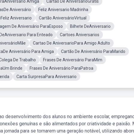
araAniversario Amiga
Cartão De AniversárioGrátis
sDe Aniversário
Feliz Aniversario Madrinha
eliz Aniversario
Cartão AniversárioVirtual
agem De Aniversário ParaEsposo
Bilhete DeAniversario
eAniversario Para Enteado
Cartoes Aniversarios
iversárioMãe
Cartao De AniversarioPara Amigo Adulto
taDe Aniversário Para Amiga
Cartão De Aniversário ParaMarido
 Colega De Trabalho
Frases De Aniversário ParaMim
gaUm Brinde
Frases De Aniversário ParaPatroa
erida
Carta SurpresaPara Aniversario
 ao desenvolvimento dos alunos no ambiente escolar, empregan
nexões genuínas e são alimentados por criatividade e paixão. 
a jornada para se tornarem uma geração notável, utilizando abo