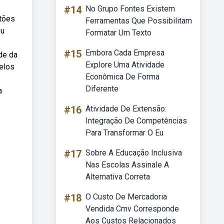
#14
No Grupo Fontes Existem
rtões
Ferramentas Que Possibilitam
ou
Formatar Um Texto
#15
Embora Cada Empresa
ade da
Explore Uma Atividade
delos
Econômica De Forma
Diferente
a
#16
Atividade De Extensão:
Integração De Competências
Para Transformar O Eu
#17
Sobre A Educação Inclusiva
Nas Escolas Assinale A
Alternativa Correta
#18
O Custo De Mercadoria
Vendida Cmv Corresponde
Aos Custos Relacionados