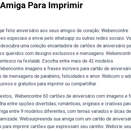
 Amiga Para Imprimir
r feliz aniversário aos seus amigos de coração. Webencontre
es especiais e envie pelo whatsapp ou outras redes sociais. Ve
ebdescubra uma coleção encantadora de cartões de aniversário p
ntes queridos com designs exclusivos e mensagens. Webencontr
arentesco na festalab. Escolha entre mais de 42 modelos
ebencontre imagens e frases incríveis para cartão de aniversár
s de mensagens de parabéns, felicidades e amor. Webcom o a
sivos e gratuitos para imprimir ou compartilhar.
 textos,. Webencontre 60 cartões de aniversário com imagens e 
ha entre opções divertidas, românticas, originais e criativas par
amiga entre 9 modelos diferentes, com temas variados e dicas d
amizade. Websurpreenda sua amiga com um cartão de aniversár
cas para imprimir cartões que expressam seu carinho. Webcrie se