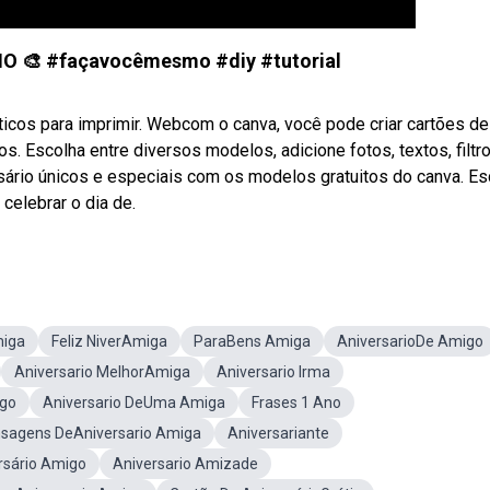
 🎨 #façavocêmesmo #diy #tutorial
áticos para imprimir. Webcom o canva, você pode criar cartões de
s. Escolha entre diversos modelos, adicione fotos, textos, filtr
sário únicos e especiais com os modelos gratuitos do canva. Es
celebrar o dia de.
miga
Feliz NiverAmiga
ParaBens Amiga
AniversarioDe Amigo
Aniversario MelhorAmiga
Aniversario Irma
igo
Aniversario DeUma Amiga
Frases 1 Ano
sagens DeAniversario Amiga
Aniversariante
sário Amigo
Aniversario Amizade