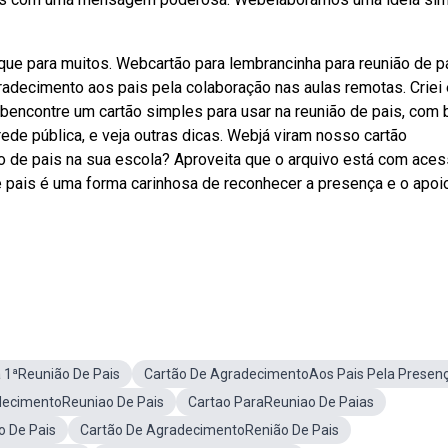
que para muitos. Webcartão para lembrancinha para reunião de pa
decimento aos pais pela colaboração nas aulas remotas. Criei
bencontre um cartão simples para usar na reunião de pais, com 
rede pública, e veja outras dicas. Webjá viram nosso cartão
ão de pais na sua escola? Aproveita que o arquivo está com ace
e pais é uma forma carinhosa de reconhecer a presença e o apoi
 1ªReunião De Pais
Cartão De AgradecimentoAos Pais Pela Presen
decimentoReuniao De Pais
Cartao ParaReuniao De Paias
 De Pais
Cartão De AgradecimentoRenião De Pais