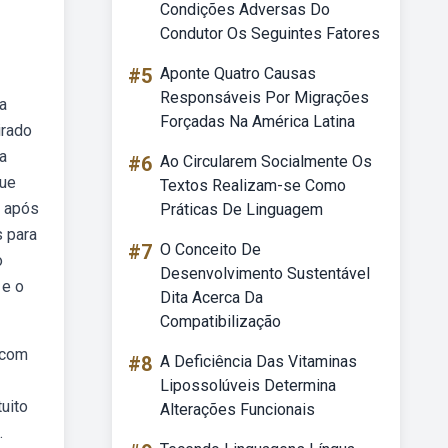
Condições Adversas Do
Condutor Os Seguintes Fatores
#5
Aponte Quatro Causas
Responsáveis Por Migrações
a
Forçadas Na América Latina
irado
a
#6
Ao Circularem Socialmente Os
que
Textos Realizam-se Como
o após
Práticas De Linguagem
s para
#7
O Conceito De
o
Desenvolvimento Sustentável
 e o
Dita Acerca Da
Compatibilização
 com
#8
A Deficiência Das Vitaminas
Lipossolúveis Determina
uito
Alterações Funcionais
.