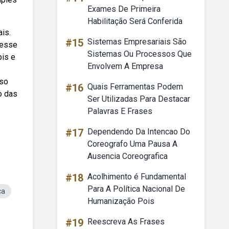
Exames De Primeira
Habilitação Será Conferida
is.
#15
Sistemas Empresariais São
 esse
Sistemas Ou Processos Que
bis e
Envolvem A Empresa
sso
#16
Quais Ferramentas Podem
o das
Ser Utilizadas Para Destacar
Palavras E Frases
#17
Dependendo Da Intencao Do
Coreografo Uma Pausa A
Ausencia Coreografica
#18
Acolhimento é Fundamental
Para A Política Nacional De
ça
Humanização Pois
#19
Reescreva As Frases