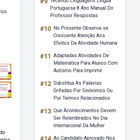
#9
Tecendo Linguagens Língua
Portuguesa 8 Ano Manual Do
nça.
Professor Respostas
#10
No Presente Observa-se
Crescente Atenção Aos
Efeitos Da Atividade Humana
#11
Adaptadas Atividades De
Matemática Para Alunos Com
Autismo Para Imprimir
#12
Substitua As Palavras
Grifadas Por Sinônimos Ou
Por Termos Relacionados
#13
Que Acontecimentos Devem
Ser Relembrados No Dia
Internacional Da Mulher
ndo
#14
Ao Candidato Aprovado Nos
mples