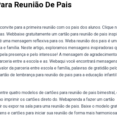
ara Reunião De Pais
vite para a primeira reunião com os pais dos alunos. Clique n
tras. Webbaixe gratuitamente um cartão para reunião de pais insp
 uma mensagem reflexiva para os. Weba reunião dos pais é um
ola e família. Neste artigo, exploramos mensagens inspiradoras 
os pela presença e pelo interesse! A mensagem de agradeciment
parceria entre a escola e as. Webaqui você encontrará mensagen
lor da parceria entre escola e família, palavras de gratidão pel
tão de lembrança para reunião de pais para a educação infantil
tre quatro modelos de cartões para reunião de pais bimestral,
o imprimir os cartões direto do. Webaprenda a fazer um cartão
r ou expor na sala para uma reunião de pais. Baixe o modelo grat
s e cartões para iniciar sua reunião de forma mais harmoniosa