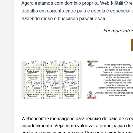
Agora estamos com domínio próprio:. Web👩🏾‍🏫🌻reun
trabalho em conjunto entre pais e escola é essencial p
Sabendo disso e buscando passar essa.
For more infor
Webencontre mensagens para reunião de pais de creche
agradecimento. Veja como valorizar a participação d
em fazer reunião com os pais. Um cartão simples,