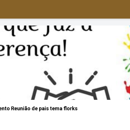
nto Reunião de pais tema florks