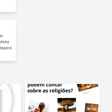
do
Minha
rdagens