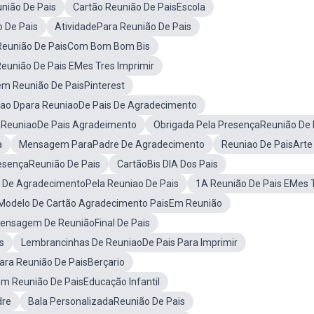
união De Pais
Cartão Reunião De PaisEscola
o De Pais
AtividadePara Reunião De Pais
Reunião De PaisCom Bom Bom Bis
Reunião De Pais EMes Tres Imprimir
 Reunião De PaisPinterest
tao Dpara ReuniaoDe Pais De Agradecimento
 ReuniaoDe Pais Agradeimento
Obrigada Pela PresençaReunião De 
a
Mensagem ParaPadre De Agradecimento
Reuniao De PaisArte
esençaReunião De Pais
CartãoBis DIA Dos Pais
 De AgradecimentoPela Reuniao De Pais
1A Reunião De Pais EMes 
Modelo De Cartão Agradecimento PaisEm Reunião
ensagem De ReuniãoFinal De Pais
s
Lembrancinhas De ReuniaoDe Pais Para Imprimir
ra Reunião De PaisBerçario
 Reunião De PaisEducação Infantil
dre
Bala PersonalizadaReunião De Pais