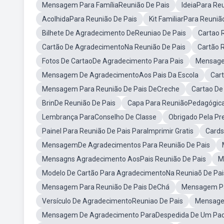
Mensagem Para FamíliaReunião De Pais
IdeiaPara Re
AcolhidaPara Reunião De Pais
Kit FamiliarPara Reuniã
Bilhete De Agradecimento DeReuniao De Pais
Cartao 
Cartão De AgradecimentoNa Reunião De Pais
Cartão 
Fotos De CartaoDe Agradecimento Para Pais
Mensagem
Mensagem De AgradecimentoAos Pais Da Escola
Car
Mensagem Para Reunião De Pais DeCreche
Cartao De
BrinDe Reunião De Pais
Capa Para ReuniãoPedagógic
Lembrança ParaConselho De Classe
Obrigado Pela Pr
Painel Para Reunião De Pais ParaImprimir Gratis
Cards
MensagemDe Agradecimentos Para Reunião De Pais
Mensagns Agradecimento AosPais Reunião De Pais
M
Modelo De Cartão Para AgradecimentoNa Reuniaõ De Pai
Mensagem Para Reunião De Pais DeChá
Mensagem Pa
Versículo De AgradecimentoReuniao De Pais
Mensagem
Mensagem De Agradecimento ParaDespedida De Um Pa