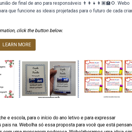
ião de final de ano para responsáveis 👨‍👩‍👧👩🏾‍🏫🌻. Webo
ara que funcione as ideais projetadas para o futuro de cada cria
mation, click the button below.
LEARN MORE
 e escola, para o início do ano letivo e para expressar
os pais na. Webolha só essa proposta para você que está pensa
 mas com uma mensagem poderosa. Webelaboramos uma ideia si