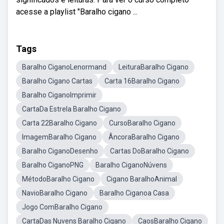
acesse a playlist "Baralho cigano ...
Tags
Baralho CiganoLenormand
LeituraBaralho Cigano
Baralho Cigano Cartas
Carta 16Baralho Cigano
Baralho CiganoImprimir
CartaDa Estrela Baralho Cigano
Carta 22Baralho Cigano
CursoBaralho Cigano
ImagemBaralho Cigano
ÂncoraBaralho Cigano
Baralho CiganoDesenho
Cartas DoBaralho Cigano
Baralho CiganoPNG
Baralho CiganoNúvens
MétodoBaralho Cigano
Cigano BaralhoAnimal
NavioBaralho Cigano
Baralho Ciganoa Casa
Jogo ComBaralho Cigano
CartaDas Nuvens Baralho Cigano
CaosBaralho Cigano