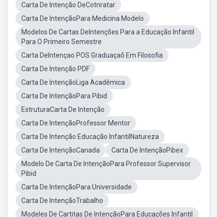
Carta De Intenção DeCotnratar
Carta De IntençãoPara Medicina Modelo
Modelos De Cartas DeIntenções Para a Educação Infantil
Para O Primeiro Semestre
Carta DeIntençao POS Graduaçaõ Em Filosofia
Carta De Intenção PDF
Carta De IntençãoLiga Acadêmica
Carta De IntençãoPara Pibid
EstruturaCarta De Intenção
Carta De IntençãoProfessor Mentor
Carta De Intenção Educação InfantilNatureza
Carta De IntençãoCanada
Carta De IntençãoPibex
Modelo De Carta De IntençãoPara Professor Supervisor
Pibid
Carta De IntençãoPara Universidade
Carta De IntençãoTrabalho
Modeles De Cartitas De IntençãoPara Educações Infantil