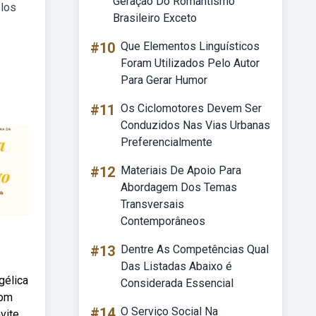
Geração Do Romantismo
elos
Brasileiro Exceto
#10
Que Elementos Linguísticos
Foram Utilizados Pelo Autor
Para Gerar Humor
#11
Os Ciclomotores Devem Ser
Conduzidos Nas Vias Urbanas
Preferencialmente
#12
Materiais De Apoio Para
Abordagem Dos Temas
Transversais
Contemporâneos
#13
Dentre As Competências Qual
Das Listadas Abaixo é
gélica
Considerada Essencial
com
#14
O Serviço Social Na
vite