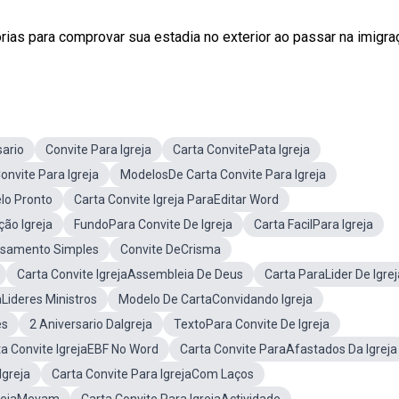
ias para comprovar sua estadia no exterior ao passar na imigra
sario
Convite Para Igreja
Carta ConvitePata Igreja
nvite Para Igreja
ModelosDe Carta Convite Para Igreja
lo Pronto
Carta Convite Igreja ParaEditar Word
ção Igreja
FundoPara Convite De Igreja
Carta FacilPara Igreja
asamento Simples
Convite DeCrisma
Carta Convite IgrejaAssembleia De Deus
Carta ParaLider De Igrej
Lideres Ministros
Modelo De CartaConvidando Igreja
es
2 Aniversario DaIgreja
TextoPara Convite De Igreja
ta Convite IgrejaEBF No Word
Carta Convite ParaAfastados Da Igreja
Igreja
Carta Convite Para IgrejaCom Laços