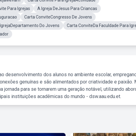
grejaMevam
Carta Convite Para IgrejaActividade
te Para Igrejas
A Igreja DeJesus Para Criancas
auguracao
Carta ConviteCongresso De Jovens
 IgrejaDepartamento Do Jovens
Carta ConviteDa Faculdade Para Igr
gador
 ao desenvolvimento dos alunos no ambiente escolar, empregan
nexões genuínas e são alimentados por criatividade e paixão. 
a jornada para se tornarem uma geração notável, utilizando abo
ipais instituições acadêmicas do mundo - dsw.aau.edu.et.