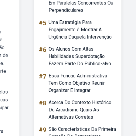
Em Paralelas Concorrentes Ou
Perpendiculares
#5
Uma Estratégia Para
Engajamento é Mostrar A
m
Urgência Daquela Intervenção
de
são
#6
Os Alunos Com Altas
s de
Habilidades Superdotação
e.
Fazem Parte Do Público-alvo
rte
#7
Essa Funcao Administrativa
Tem Como Objetivo Reunir
Organizar E Integrar
elos
icas
#8
Acerca Do Contexto Histórico
ipar
Do Arcadismo Quais As
Alternativas Corretas
#9
São Características Da Primeira
ra