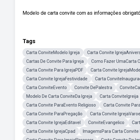
Modelo de carta convite com as informações obrigatór
Tags
Carta ConviteModelo Igreja
Carta Convite IgrejaAniver
Cartas De Convite Para Igreja
Como Fazer UmaCarta Co
Carta Convite Para IgrejaPDF
Carta Convite IgrejaMode
Carta Convite IgrejaFestividade
Carta ConviteInaugura
Carta ConviteEvento
Convite DePalestra
ConviteC
Modelo De Carta ConviteDa Igreja
Carta ConviteIgreija
Carta Convite ParaEvento Religioso
Carta Convite Para
Carta Convite ParaPregação
Carta Convite IgrejaVaro
Carta Convite IgrejaEditavel
ConviteEvangelico
Car
Carta Convite IgrejaCpad
ImagemsPara Carta Convite 