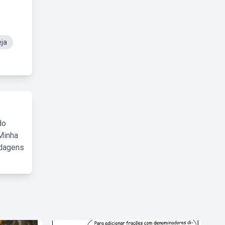
eja
do
Minha
rdagens