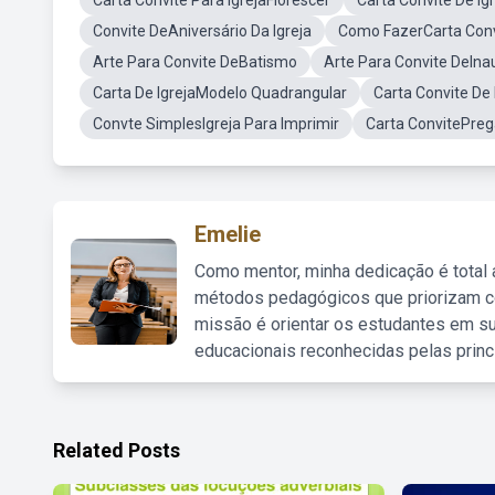
Carta Convite Para IgrejaFlorescer
Carta Convite De I
Convite DeAniversário Da Igreja
Como FazerCarta Convi
Arte Para Convite DeBatismo
Arte Para Convite DeIn
Carta De IgrejaModelo Quadrangular
Carta Convite De
Convte SimplesIgreja Para Imprimir
Carta ConvitePre
Emelie
Como mentor, minha dedicação é total
métodos pedagógicos que priorizam co
missão é orientar os estudantes em su
educacionais reconhecidas pelas princ
Related Posts