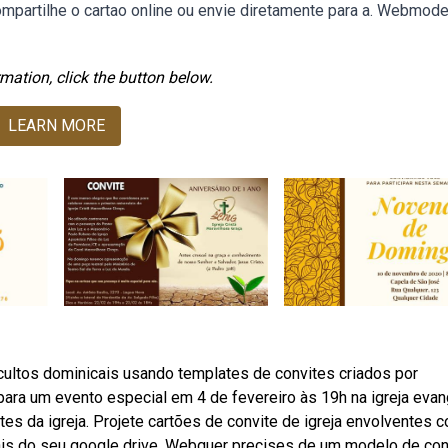
ompartilhe o cartao online ou envie diretamente para a. Webmod
mation, click the button below.
LEARN MORE
ultos dominicais usando templates de convites criados por
ara um evento especial em 4 de fevereiro às 19h na igreja evan
es da igreja. Projete cartões de convite de igreja envolventes 
oais do seu google drive. Webquer precises de um modelo de con