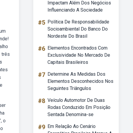
Impactam Além Dos Negócios
Influenciando A Sociedade
#5
Política De Responsabilidade
Socioambiental Do Banco Do
 um
Nordeste Do Brasil
ende!
alho
#6
Elementos Encontrados Com
 três
Exclusividade No Mercado De
s
Capitais Brasileiros
ates
#7
Determine As Medidas Dos
s
Elementos Desconhecidos Nos
ue
Seguintes Triângulos
#8
Veículo Automotor De Duas
ser
Rodas Conduzido Em Posição
nha
Sentada Denomina-se
, o
#9
Em Relação Ao Cenário
ão