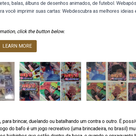
letes, balas, álbuns de desenhos animados, de futebol. Webapó
ra você imprimir suas cartas: Webdescubra as melhores ideias 
mation, click the button below.
LEARN MORE
ara brincar, duelando ou batalhando um contra o outro. É possí
o do bafo é um jogo recreativo (uma brincadeira, no brasil) mu
 os bichinhos que estão dentro da boca, e quando o enxaguante 