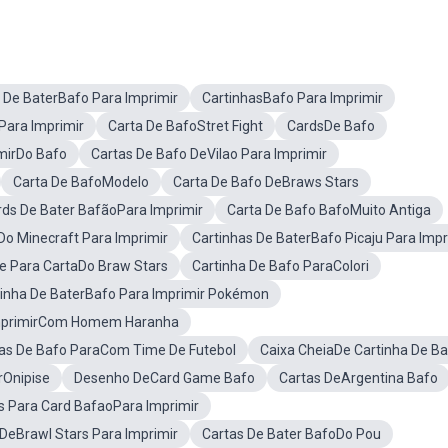
 De BaterBafo Para Imprimir
CartinhasBafo Para Imprimir
Para Imprimir
Carta De BafoStret Fight
CardsDe Bafo
mirDo Bafo
Cartas De Bafo DeVilao Para Imprimir
Carta De BafoModelo
Carta De Bafo DeBraws Stars
rds De Bater BafãoPara Imprimir
Carta De Bafo BafoMuito Antiga
Do Minecraft Para Imprimir
Cartinhas De BaterBafo Picaju Para Impr
e Para CartaDo Braw Stars
Cartinha De Bafo ParaColori
tinha De BaterBafo Para Imprimir Pokémon
ImprimirCom Homem Haranha
as De Bafo ParaCom Time De Futebol
Caixa CheiaDe Cartinha De B
rOnipise
Desenho DeCard Game Bafo
Cartas DeArgentina Bafo
s Para Card BafaoPara Imprimir
 DeBrawl Stars Para Imprimir
Cartas De Bater BafoDo Pou