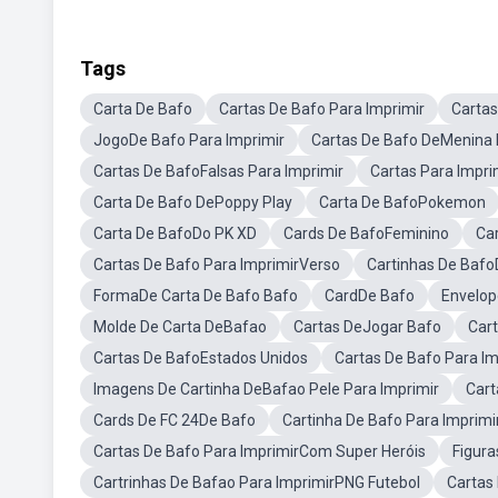
Tags
Carta De Bafo
Cartas De Bafo Para Imprimir
Cartas
JogoDe Bafo Para Imprimir
Cartas De Bafo DeMenina 
Cartas De BafoFalsas Para Imprimir
Cartas Para Impri
Carta De Bafo DePoppy Play
Carta De BafoPokemon
Carta De BafoDo PK XD
Cards De BafoFeminino
Ca
Cartas De Bafo Para ImprimirVerso
Cartinhas De Bafo
FormaDe Carta De Bafo Bafo
CardDe Bafo
Envelop
Molde De Carta DeBafao
Cartas DeJogar Bafo
Car
Cartas De BafoEstados Unidos
Cartas De Bafo Para 
Imagens De Cartinha DeBafao Pele Para Imprimir
Cart
Cards De FC 24De Bafo
Cartinha De Bafo Para Imprimi
Cartas De Bafo Para ImprimirCom Super Heróis
Figura
Cartrinhas De Bafao Para ImprimirPNG Futebol
Cartas