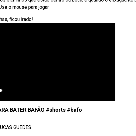
 Use o mouse para jogar.
as, ficou irado!
RA BATER BAFÃO #shorts #bafo
LUCAS GUEDES.