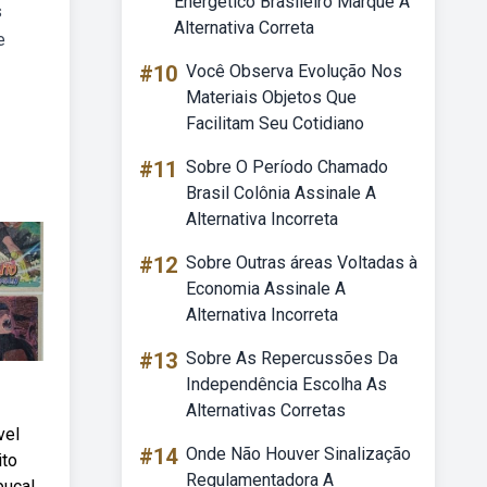
Energético Brasileiro Marque A
s
Alternativa Correta
e
#10
Você Observa Evolução Nos
Materiais Objetos Que
Facilitam Seu Cotidiano
#11
Sobre O Período Chamado
Brasil Colônia Assinale A
Alternativa Incorreta
#12
Sobre Outras áreas Voltadas à
Economia Assinale A
Alternativa Incorreta
#13
Sobre As Repercussões Da
Independência Escolha As
Alternativas Corretas
vel
#14
Onde Não Houver Sinalização
ito
Regulamentadora A
bucal