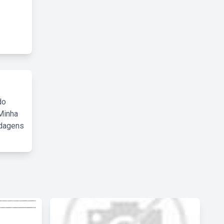
do
Minha
rdagens