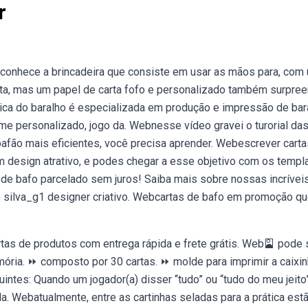
r
 conhece a brincadeira que consiste em usar as mãos para, com
rta, mas um papel de carta fofo e personalizado também surpre
rica do baralho é especializada em produção e impressão de bar
e personalizado, jogo da. Webnesse vídeo gravei o turorial das
bafão mais eficientes, você precisa aprender. Webescrever carta
 design atrativo, e podes chegar a esse objetivo com os templ
s de bafo parcelado sem juros! Saiba mais sobre nossas incrívei
 silva_g1 designer criativo. Webcartas de bafo em promoção q
tas de produtos com entrega rápida e frete grátis. Web🎴 pode 
ória. ⏩ composto por 30 cartas. ⏩ molde para imprimir a caixi
ntes: Quando um jogador(a) disser “tudo” ou “tudo do meu jeito”
da. Webatualmente, entre as cartinhas seladas para a prática est