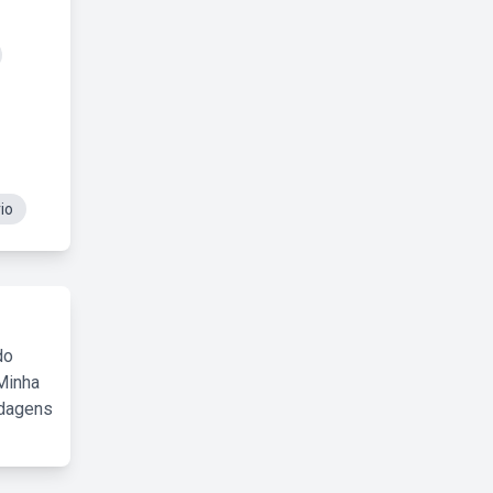
io
do
Minha
rdagens