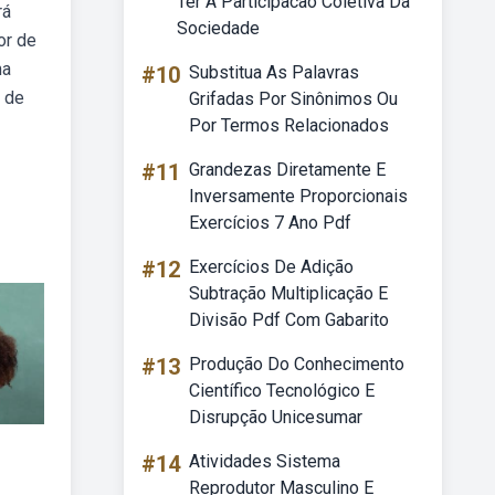
Ter A Participacao Coletiva Da
rá
Sociedade
or de
ma
#10
Substitua As Palavras
m de
Grifadas Por Sinônimos Ou
Por Termos Relacionados
#11
Grandezas Diretamente E
Inversamente Proporcionais
Exercícios 7 Ano Pdf
#12
Exercícios De Adição
Subtração Multiplicação E
Divisão Pdf Com Gabarito
#13
Produção Do Conhecimento
Científico Tecnológico E
Disrupção Unicesumar
#14
Atividades Sistema
Reprodutor Masculino E