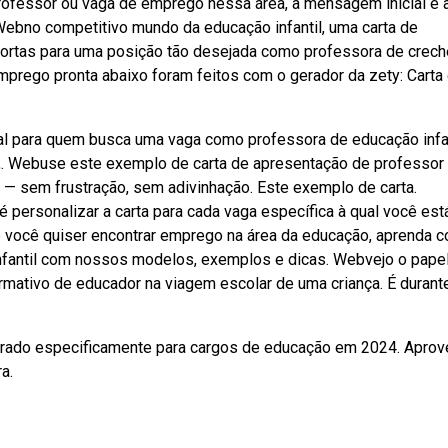
ofessor ou vaga de emprego nessa área, a mensagem inicial é 
 Webno competitivo mundo da educação infantil, uma carta de
portas para uma posição tão desejada como professora de crech
prego pronta abaixo foram feitos com o gerador da zety: Carta
l para quem busca uma vaga como professora de educação infan
,. Webuse este exemplo de carta de apresentação de professor
e — sem frustração, sem adivinhação. Este exemplo de carta.
é personalizar a carta para cada vaga específica à qual você est
se você quiser encontrar emprego na área da educação, aprenda 
infantil com nossos modelos, exemplos e dicas. Webvejo o pape
rmativo de educador na viagem escolar de uma criança. É durant
rado especificamente para cargos de educação em 2024. Aprov
a.