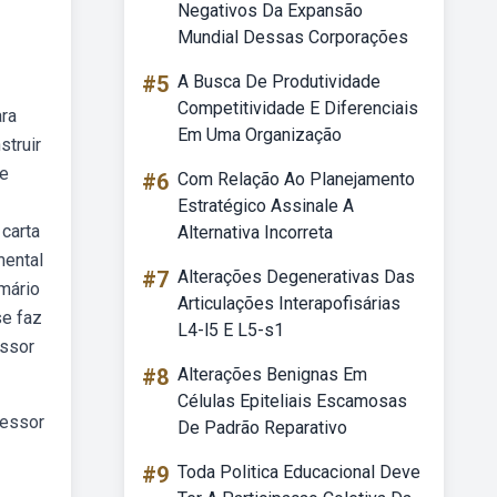
Negativos Da Expansão
Mundial Dessas Corporações
#5
A Busca De Produtividade
Competitividade E Diferenciais
ara
Em Uma Organização
struir
de
#6
Com Relação Ao Planejamento
Estratégico Assinale A
 carta
Alternativa Incorreta
mental
#7
Alterações Degenerativas Das
mário
Articulações Interapofisárias
se faz
L4-l5 E L5-s1
essor
#8
Alterações Benignas Em
Células Epiteliais Escamosas
fessor
De Padrão Reparativo
#9
Toda Politica Educacional Deve