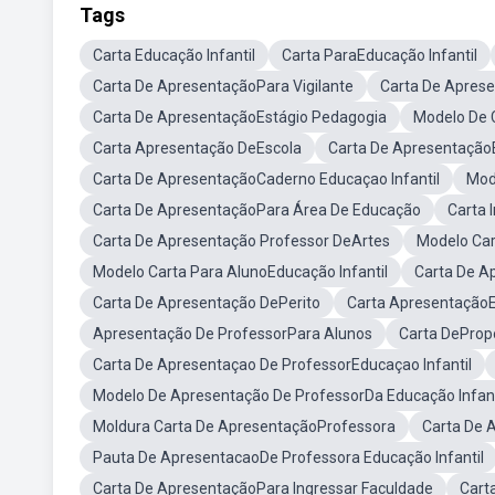
Tags
Carta Educação Infantil
Carta ParaEducação Infantil
Carta De ApresentaçãoPara Vigilante
Carta De Apres
Carta De ApresentaçãoEstágio Pedagogia
Modelo De C
Carta Apresentação DeEscola
Carta De Apresentaçã
Carta De ApresentaçãoCaderno Educaçao Infantil
Mod
Carta De ApresentaçãoPara Área De Educação
Carta 
Carta De Apresentação Professor DeArtes
Modelo Car
Modelo Carta Para AlunoEducação Infantil
Carta De A
Carta De Apresentação DePerito
Carta Apresentação
Apresentação De ProfessorPara Alunos
Carta DePropo
Carta De Apresentaçao De ProfessorEducaçao Infantil
Modelo De Apresentação De ProfessorDa Educação Infant
Moldura Carta De ApresentaçãoProfessora
Carta De 
Pauta De ApresentacaoDe Professora Educação Infantil
Carta De ApresentaçãoPara Ingressar Faculdade
Cart