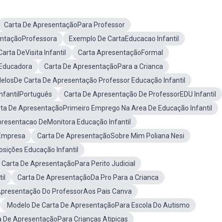
Carta De ApresentaçãoPara Professor
entaçãoProfessora
Exemplo De CartaEducacao Infantil
arta DeVisita Infantil
Carta ApresentaçãoFormal
oEducadora
Carta De ApresentaçãoPara a Crianca
elosDe Carta De Apresentação Professor Educação Infantil
InfantilPortuguês
Carta De Apresentação De ProfessorEDU Infantil
ta De ApresentaçãoPrimeiro Emprego Na Area De Educação Infantil
presentacao DeMonitora Educação Infantil
Empresa
Carta De ApresentaçãoSobre Mim Poliana Nesi
sições Educação Infantil
Carta De ApresentaçãoPara Perito Judicial
il
Carta De ApresentaçãoDa Pro Para a Crianca
Apresentação Do ProfessorAos Pais Canva
Modelo De Carta De ApresentaçãoPara Escola Do Autismo
a De ApresentaçãoPara Crianças Atipicas