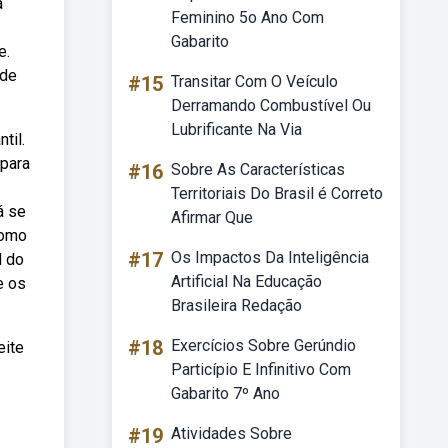
a
Feminino 5o Ano Com
Gabarito
e.
 de
#15
Transitar Com O Veículo
Derramando Combustível Ou
Lubrificante Na Via
til.
 para
#16
Sobre As Características
Territoriais Do Brasil é Correto
á se
Afirmar Que
como
#17
Os Impactos Da Inteligência
l do
Artificial Na Educação
e os
Brasileira Redação
#18
Exercícios Sobre Gerúndio
eite
Particípio E Infinitivo Com
Gabarito 7º Ano
#19
Atividades Sobre