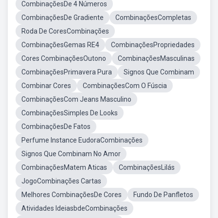
CombinaçõesDe 4 Números
CombinaçõesDe Gradiente
CombinaçõesCompletas
Roda De CoresCombinações
CombinaçõesGemas RE4
CombinaçõesPropriedades
Cores CombinaçõesOutono
CombinaçõesMasculinas
CombinaçõesPrimavera Pura
Signos Que Combinam
Combinar Cores
CombinaçõesCom O Fúscia
CombinaçõesCom Jeans Masculino
CombinaçõesSimples De Looks
CombinaçõesDe Fatos
Perfume Instance EudoraCombinações
Signos Que Combinam No Amor
CombinaçõesMatem Aticas
CombinaçõesLilás
JogoCombinações Cartas
Melhores CombinaçõesDe Cores
Fundo De Panfletos
Atividades IdeiasbdeCombinações