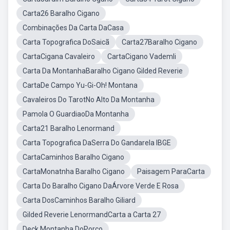
Carta26 Baralho Cigano
Combinações Da Carta DaCasa
Carta Topografica DoSaicã
Carta27Baralho Cigano
CartaCigana Cavaleiro
CartaCigano Vademli
Carta Da MontanhaBaralho Cigano Gilded Reverie
CartaDe Campo Yu-Gi-Oh! Montana
Cavaleiros Do TarotNo Alto Da Montanha
Pamola O GuardiaoDa Montanha
Carta21 Baralho Lenormand
Carta Topografica DaSerra Do Gandarela IBGE
CartaCaminhos Baralho Cigano
CartaMonatnha Baralho Cigano
Paisagem ParaCarta
Carta Do Baralho Cigano DaÁrvore Verde E Rosa
Carta DosCaminhos Baralho Giliard
Gilded Reverie LenormandCarta a Carta 27
Deck Montanha DoPorco