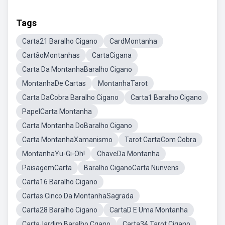
Tags
Carta21 Baralho Cigano
CardMontanha
CartãoMontanhas
CartaCigana
Carta Da MontanhaBaralho Cigano
MontanhaDe Cartas
MontanhaTarot
Carta DaCobra Baralho Cigano
Carta1 Baralho Cigano
PapelCarta Montanha
Carta Montanha DoBaralho Cigano
Carta MontanhaXamanismo
Tarot CartaCom Cobra
MontanhaYu-Gi-Oh!
ChaveDa Montanha
PaisagemCarta
Baralho CiganoCarta Nunvens
Carta16 Baralho Cigano
Cartas Cinco Da MontanhaSagrada
Carta28 Baralho Cigano
CartaD E Uma Montanha
CartaJardim Baralho Cgano
Carta34 Tarot Cigano