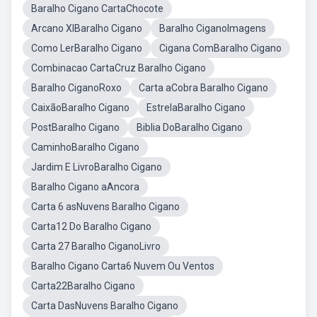
Baralho Cigano CartaChocote
Arcano XIBaralho Cigano
Baralho CiganoImagens
Como LerBaralho Cigano
Cigana ComBaralho Cigano
Combinacao CartaCruz Baralho Cigano
Baralho CiganoRoxo
Carta aCobra Baralho Cigano
CaixãoBaralho Cigano
EstrelaBaralho Cigano
PostBaralho Cigano
Biblia DoBaralho Cigano
CaminhoBaralho Cigano
Jardim E LivroBaralho Cigano
Baralho Cigano aAncora
Carta 6 asNuvens Baralho Cigano
Carta12 Do Baralho Cigano
Carta 27 Baralho CiganoLivro
Baralho Cigano Carta6 Nuvem Ou Ventos
Carta22Baralho Cigano
Carta DasNuvens Baralho Cigano