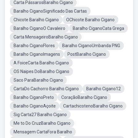
Carta PássarosBaralho Cigano
Baralho CiganoSignificado Das Cartas
Chicote Baralho Cigano
OChicote Baralho Cigano
Baralho CiganoO Cavaleiro
Baralho CiganoCata Grega
Carta MensageiroBaralho Cigano
Baralho CiganoFlores
Baralho CiganoUmbanda PNG
Baralho CiganoImagens
PostBaralho Cigano
A FoiceCarta Baralho Cigano
OS Naipes DoBaralho Cigano
Saco ParaBaralho Cigano
CartaDo Cachorro Baralho Cigano
Baralho Cigano12
Baralho CiganoPreto
CoraçãoBaralho Cigano
Baralho CiganoAçoite
CartachicotenoBaralho Cigano
Sig Carta27 Baralho Cigano
Me to Do CruzBaralho Cigano
Mensagem CartaFora Baralho