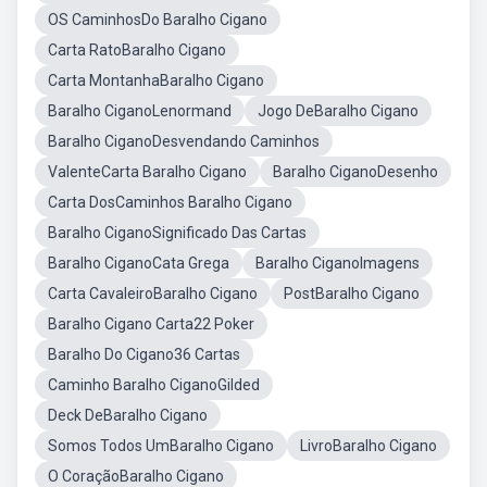
OS CaminhosDo Baralho Cigano
Carta RatoBaralho Cigano
Carta MontanhaBaralho Cigano
Baralho CiganoLenormand
Jogo DeBaralho Cigano
Baralho CiganoDesvendando Caminhos
ValenteCarta Baralho Cigano
Baralho CiganoDesenho
Carta DosCaminhos Baralho Cigano
Baralho CiganoSignificado Das Cartas
Baralho CiganoCata Grega
Baralho CiganoImagens
Carta CavaleiroBaralho Cigano
PostBaralho Cigano
Baralho Cigano Carta22 Poker
Baralho Do Cigano36 Cartas
Caminho Baralho CiganoGilded
Deck DeBaralho Cigano
Somos Todos UmBaralho Cigano
LivroBaralho Cigano
O CoraçãoBaralho Cigano