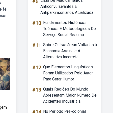
#9
Lista De Medicamentos
s
Anticonvulsivantes E
e fé
Antiparkinsonianos Atualizada
 mas
#10
Fundamentos Históricos
Teóricos E Metodológicos Do
Serviço Social Resumo
#11
Sobre Outras áreas Voltadas à
Economia Assinale A
Alternativa Incorreta
#12
Que Elementos Linguísticos
Foram Utilizados Pelo Autor
Para Gerar Humor
#13
Quais Regiões Do Mundo
Apresentam Maior Número De
Acidentes Industriais
agem.
#14
No Período Pré-colonial