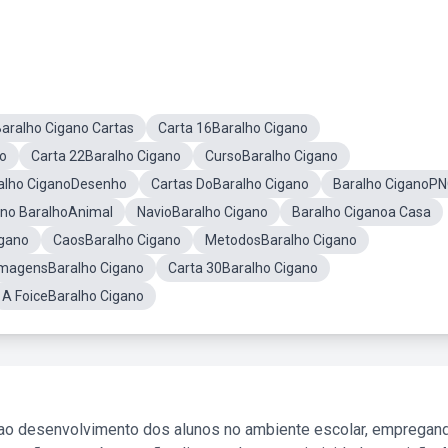
aralho Cigano Cartas
Carta 16Baralho Cigano
no
Carta 22Baralho Cigano
CursoBaralho Cigano
alho CiganoDesenho
Cartas DoBaralho Cigano
Baralho CiganoP
ano BaralhoAnimal
NavioBaralho Cigano
Baralho Ciganoa Casa
igano
CaosBaralho Cigano
MetodosBaralho Cigano
ImagensBaralho Cigano
Carta 30Baralho Cigano
A FoiceBaralho Cigano
 ao desenvolvimento dos alunos no ambiente escolar, empregan