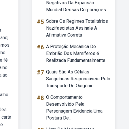
Negativos Da Expansão
Mundial Dessas Corporações
#5
Sobre Os Regimes Totalitários
Nazifascistas Assinale A
s
Afirmativa Correta
and,
zemos
#6
A Proteção Mecânica Do
lho
Embrião Dos Mamíferos é
e fé
Realizada Fundamentalmente
alho
#7
Quais São As Células
a ao
Sanguíneas Responsáveis Pelo
Transporte Do Oxigênio
alho.
#8
O Comportamento
Desenvolvido Pela
ções
Personagem Evidencia Uma
 carta
Postura De...
 e