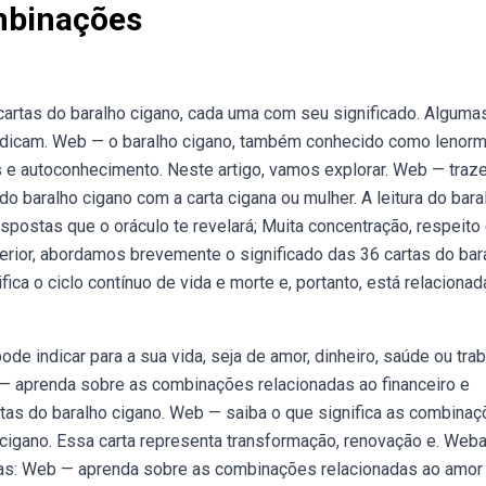
mbinações
artas do baralho cigano, cada uma com seu significado. Alguma
dicam. Web — o baralho cigano, também conhecido como lenorm
as e autoconhecimento. Neste artigo, vamos explorar. Web — tra
 baralho cigano com a carta cigana ou mulher. A leitura do bara
espostas que o oráculo te revelará; Muita concentração, respeito 
terior, abordamos brevemente o significado das 36 cartas do bar
fica o ciclo contínuo de vida e morte e, portanto, está relacionad
 indicar para a sua vida, seja de amor, dinheiro, saúde ou trab
— aprenda sobre as combinações relacionadas ao financeiro e
artas do baralho cigano. Web — saiba o que significa as combina
 cigano. Essa carta representa transformação, renovação e. Weba
avras: Web — aprenda sobre as combinações relacionadas ao amor