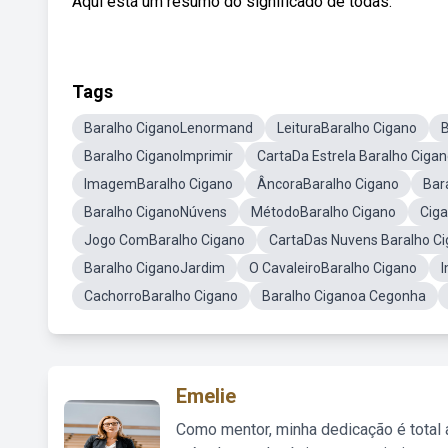
Aqui está um resumo do significado de todas.
Tags
Baralho CiganoLenormand
LeituraBaralho Cigano
B
Baralho CiganoImprimir
CartaDa Estrela Baralho Ciga
ImagemBaralho Cigano
ÂncoraBaralho Cigano
Bar
Baralho CiganoNúvens
MétodoBaralho Cigano
Cig
Jogo ComBaralho Cigano
CartaDas Nuvens Baralho C
Baralho CiganoJardim
O CavaleiroBaralho Cigano
CachorroBaralho Cigano
Baralho Ciganoa Cegonha
Emelie
Como mentor, minha dedicação é total