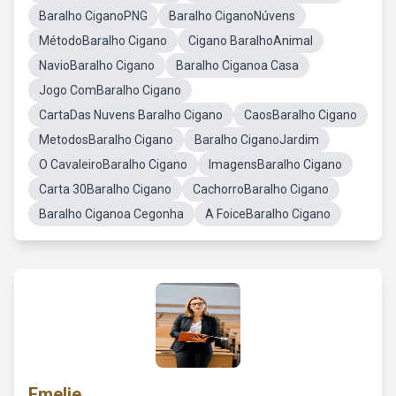
Baralho CiganoPNG
Baralho CiganoNúvens
MétodoBaralho Cigano
Cigano BaralhoAnimal
NavioBaralho Cigano
Baralho Ciganoa Casa
Jogo ComBaralho Cigano
CartaDas Nuvens Baralho Cigano
CaosBaralho Cigano
MetodosBaralho Cigano
Baralho CiganoJardim
O CavaleiroBaralho Cigano
ImagensBaralho Cigano
Carta 30Baralho Cigano
CachorroBaralho Cigano
Baralho Ciganoa Cegonha
A FoiceBaralho Cigano
Emelie