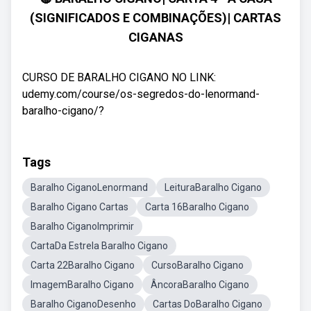
(SIGNIFICADOS E COMBINAÇÕES)| CARTAS
CIGANAS
CURSO DE BARALHO CIGANO NO LINK:
udemy.com/course/os-segredos-do-lenormand-
baralho-cigano/?
Tags
Baralho CiganoLenormand
LeituraBaralho Cigano
Baralho Cigano Cartas
Carta 16Baralho Cigano
Baralho CiganoImprimir
CartaDa Estrela Baralho Cigano
Carta 22Baralho Cigano
CursoBaralho Cigano
ImagemBaralho Cigano
ÂncoraBaralho Cigano
Baralho CiganoDesenho
Cartas DoBaralho Cigano