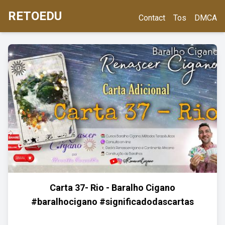
RETOEDU
Contact
Tos
DMCA
Carta 37- Rio - Baralho Cigano
#baralhocigano #significadodascartas