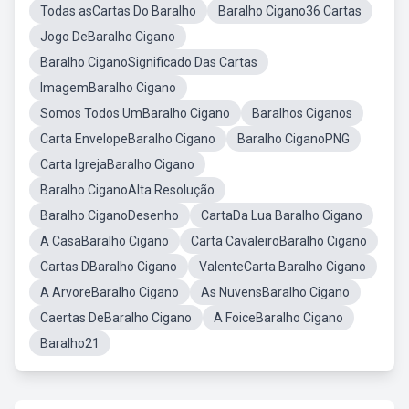
Todas asCartas Do Baralho
Baralho Cigano36 Cartas
Jogo DeBaralho Cigano
Baralho CiganoSignificado Das Cartas
ImagemBaralho Cigano
Somos Todos UmBaralho Cigano
Baralhos Ciganos
Carta EnvelopeBaralho Cigano
Baralho CiganoPNG
Carta IgrejaBaralho Cigano
Baralho CiganoAlta Resolução
Baralho CiganoDesenho
CartaDa Lua Baralho Cigano
A CasaBaralho Cigano
Carta CavaleiroBaralho Cigano
Cartas DBaralho Cigano
ValenteCarta Baralho Cigano
A ArvoreBaralho Cigano
As NuvensBaralho Cigano
Caertas DeBaralho Cigano
A FoiceBaralho Cigano
Baralho21