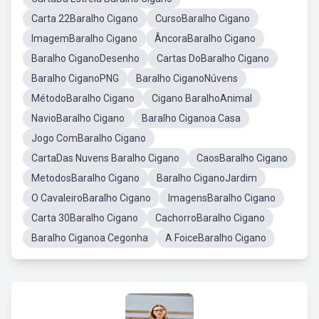
Carta 22Baralho Cigano
CursoBaralho Cigano
ImagemBaralho Cigano
ÂncoraBaralho Cigano
Baralho CiganoDesenho
Cartas DoBaralho Cigano
Baralho CiganoPNG
Baralho CiganoNúvens
MétodoBaralho Cigano
Cigano BaralhoAnimal
NavioBaralho Cigano
Baralho Ciganoa Casa
Jogo ComBaralho Cigano
CartaDas Nuvens Baralho Cigano
CaosBaralho Cigano
MetodosBaralho Cigano
Baralho CiganoJardim
O CavaleiroBaralho Cigano
ImagensBaralho Cigano
Carta 30Baralho Cigano
CachorroBaralho Cigano
Baralho Ciganoa Cegonha
A FoiceBaralho Cigano