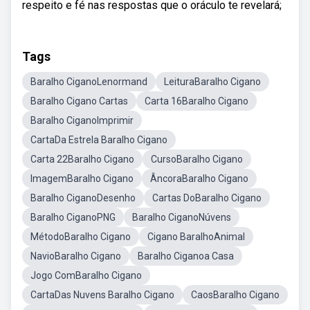
respeito e fé nas respostas que o oráculo te revelará;
Tags
Baralho CiganoLenormand
LeituraBaralho Cigano
Baralho Cigano Cartas
Carta 16Baralho Cigano
Baralho CiganoImprimir
CartaDa Estrela Baralho Cigano
Carta 22Baralho Cigano
CursoBaralho Cigano
ImagemBaralho Cigano
ÂncoraBaralho Cigano
Baralho CiganoDesenho
Cartas DoBaralho Cigano
Baralho CiganoPNG
Baralho CiganoNúvens
MétodoBaralho Cigano
Cigano BaralhoAnimal
NavioBaralho Cigano
Baralho Ciganoa Casa
Jogo ComBaralho Cigano
CartaDas Nuvens Baralho Cigano
CaosBaralho Cigano