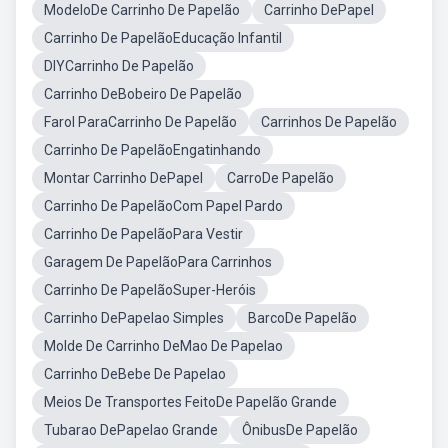
ModeloDe Carrinho De Papelão
Carrinho DePapel
Carrinho De PapelãoEducação Infantil
DIYCarrinho De Papelão
Carrinho DeBobeiro De Papelão
Farol ParaCarrinho De Papelão
Carrinhos De Papelão
Carrinho De PapelãoEngatinhando
Montar Carrinho DePapel
CarroDe Papelão
Carrinho De PapelãoCom Papel Pardo
Carrinho De PapelãoPara Vestir
Garagem De PapelãoPara Carrinhos
Carrinho De PapelãoSuper-Heróis
Carrinho DePapelao Simples
BarcoDe Papelão
Molde De Carrinho DeMao De Papelao
Carrinho DeBebe De Papelao
Meios De Transportes FeitoDe Papelão Grande
Tubarao DePapelao Grande
ÔnibusDe Papelão