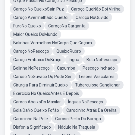
O Que PassarNo Caroço Do Pescoço
Caroço No QueixoSain Puz
Caroço QueNão Doi Virilha
Caroço Avermelhado QueDoi
Caroço NoOuvido
FuroNo Queixo
CaroçoNa Garganta
Maior Queixo DoMundo
Bolinhas Vermelhas NoCorpo Que Coçam
Caroço NoPescoço
QueixoRubro
Caroço Embaixo DoBraço
Ingua
Bola NoPescoço
Bolinha NoPescoço
Caxumba
Pescoço Inchado
Caroso NoSuvaco Oq Pode Ser
Lesoes Vasculares
Cirurgia Para DiminuirQueixo
Tuberculose Ganglionar
Exercicio No QueixoAntes E Depois
Caroco AbaixoDo Maxilar
Ínguas NoPescoço
Bola DaNo Queixo Fofão
Carocinho Atrás Da Orelha
Carocinho Na Pele
Caroso Perto Da Barriga
Disfonia Significado
Nódulo Na Traqueia