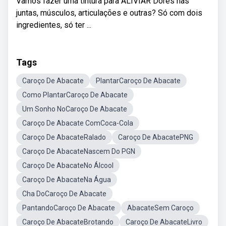
Vamos fazer uma tintura para ALIVIAR Dores nas
juntas, músculos, articulações e outras? Só com dois
ingredientes, só ter ...
Tags
Caroço De Abacate
PlantarCaroço De Abacate
Como PlantarCaroço De Abacate
Um Sonho NoCaroço De Abacate
Caroço De Abacate ComCoca-Cola
Caroço De AbacateRalado
Caroço De AbacatePNG
Caroço De AbacateNascem Do PGN
Caroço De AbacateNo Álcool
Caroço De AbacateNa Água
Cha DoCaroço De Abacate
PantandoCaroço De Abacate
AbacateSem Caroço
Caroço De AbacateBrotando
Caroço De AbacateLivro