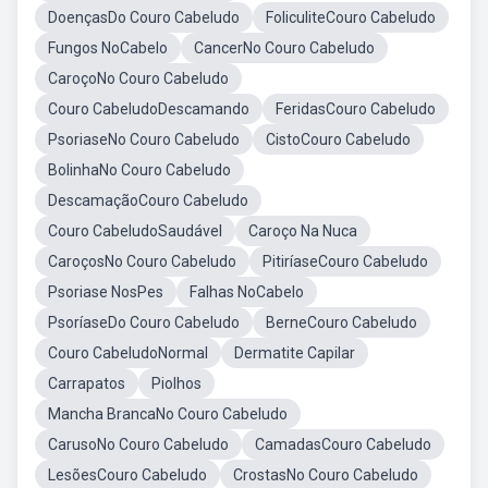
DoençasDo Couro Cabeludo
FoliculiteCouro Cabeludo
Fungos NoCabelo
CancerNo Couro Cabeludo
CaroçoNo Couro Cabeludo
Couro CabeludoDescamando
FeridasCouro Cabeludo
PsoriaseNo Couro Cabeludo
CistoCouro Cabeludo
BolinhaNo Couro Cabeludo
DescamaçãoCouro Cabeludo
Couro CabeludoSaudável
Caroço Na Nuca
CaroçosNo Couro Cabeludo
PitiríaseCouro Cabeludo
Psoriase NosPes
Falhas NoCabelo
PsoríaseDo Couro Cabeludo
BerneCouro Cabeludo
Couro CabeludoNormal
Dermatite Capilar
Carrapatos
Piolhos
Mancha BrancaNo Couro Cabeludo
CarusoNo Couro Cabeludo
CamadasCouro Cabeludo
LesõesCouro Cabeludo
CrostasNo Couro Cabeludo