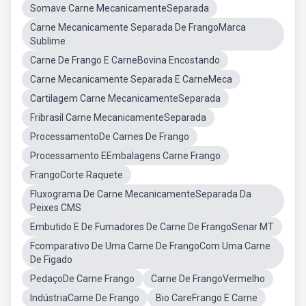
Somave Carne MecanicamenteSeparada
Carne Mecanicamente Separada De FrangoMarca
Sublime
Carne De Frango E CarneBovina Encostando
Carne Mecanicamente Separada E CarneMeca
Cartilagem Carne MecanicamenteSeparada
Fribrasil Carne MecanicamenteSeparada
ProcessamentoDe Carnes De Frango
Processamento EEmbalagens Carne Frango
FrangoCorte Raquete
Fluxograma De Carne MecanicamenteSeparada Da
Peixes CMS
Embutido E De Fumadores De Carne De FrangoSenar MT
Fcomparativo De Uma Carne De FrangoCom Uma Carne
De Figado
PedaçoDe Carne Frango
Carne De FrangoVermelho
IndústriaCarne De Frango
Bio CareFrango E Carne