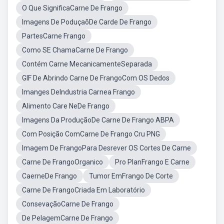
O Que SignificaCarne De Frango
Imagens De PoduçaõDe Carde De Frango
PartesCarne Frango
Como SE ChamaCarne De Frango
Contém Carne MecanicamenteSeparada
GIF De Abrindo Carne De FrangoCom OS Dedos
Imanges DeIndustria Carnea Frango
Alimento Care NeDe Frango
Imagens Da ProduçãoDe Carne De Frango ABPA
Com Posição ComCarne De Frango Cru PNG
Imagem De FrangoPara Desrever OS Cortes De Carne
Carne De FrangoOrganico
Pro PlanFrango E Carne
CaerneDe Frango
Tumor EmFrango De Corte
Carne De FrangoCriada Em Laboratório
ConsevaçãoCarne De Frango
De PelagemCarne De Frango