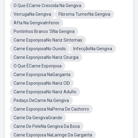
O Que ECarne Crescida Na Gengiva
VerrugaNa Gengiva
Fibroma TumorNa Gengiva
Afta Na GengivaInferior
Pontinhos Branco 'SNa Gengiva
Carne EsponjosaNo Nariz Sintomas
Carne EsponjosaNo Ouvido
InfecçãoNa Gengiva
Carne EsponjosaNo Nariz Cirurgia
O Que ÉCarne Esponjosa
Carne Esponjosa NaGarganta
Carne EsponjosaNo Nariz CID
Carne EsponjosaNo Nariz Adulto
Pedaço DeCarne Na Gengiva
Carne Esponjosa NaPerna De Cachorro
Carne Da GengivaGrande
Carne De PeleNa Gengiva Da Boca
Carne Esponjosa NaLaringe Da Garganta