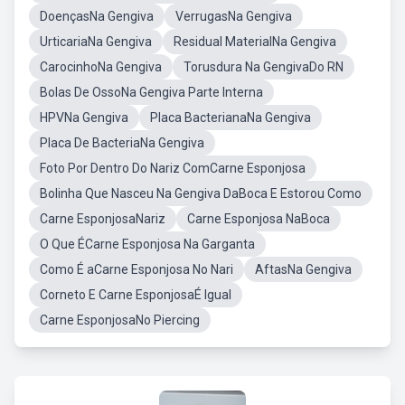
DoençasNa Gengiva
VerrugasNa Gengiva
UrticariaNa Gengiva
Residual MaterialNa Gengiva
CarocinhoNa Gengiva
Torusdura Na GengivaDo RN
Bolas De OssoNa Gengiva Parte Interna
HPVNa Gengiva
Placa BacterianaNa Gengiva
Placa De BacteriaNa Gengiva
Foto Por Dentro Do Nariz ComCarne Esponjosa
Bolinha Que Nasceu Na Gengiva DaBoca E Estorou Como
Carne EsponjosaNariz
Carne Esponjosa NaBoca
O Que ÉCarne Esponjosa Na Garganta
Como É aCarne Esponjosa No Nari
AftasNa Gengiva
Corneto E Carne EsponjosaÉ Igual
Carne EsponjosaNo Piercing