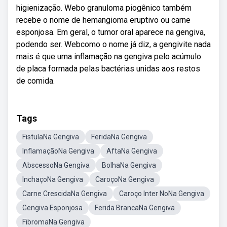
higienização. Webo granuloma piogênico também
recebe o nome de hemangioma eruptivo ou carne
esponjosa. Em geral, o tumor oral aparece na gengiva,
podendo ser. Webcomo o nome já diz, a gengivite nada
mais é que uma inflamação na gengiva pelo acúmulo
de placa formada pelas bactérias unidas aos restos
de comida.
Tags
FistulaNa Gengiva
FeridaNa Gengiva
InflamaçãoNa Gengiva
AftaNa Gengiva
AbscessoNa Gengiva
BolhaNa Gengiva
InchaçoNa Gengiva
CaroçoNa Gengiva
Carne CrescidaNa Gengiva
Caroço Inter NoNa Gengiva
Gengiva Esponjosa
Ferida BrancaNa Gengiva
FibromaNa Gengiva