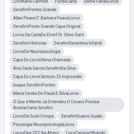
LivroKarla Carmed
FundoCarla
Silene FariasLivros
SerafimPontes Grande
Allan Peace E' Barbara PeaceLivros
SerafimPonte Grande Capa Original
Livros Da CarlaDo Emef Dr. Silvio Sarti
Serafin's Historias
SerafimDesenhos Infantil
LivrosDe Neuropsicologia
Capa Do LivroUltima Chamada
Ana Carla Garcia SerafimDa Silva
Capa Do LivroCânticos 25 Impressão
Isaque SerafimPontes
Maria Cecilia De Paula E SilvaLivros
O Que a Mente Ja Entendeu O Coraco Precisa
AceitarCarla Serafim
LivrosDa Sueli Crespa
SerafimSuamo Guialo
Psicologia NeuropsicologiaLivros
LivrosDee CEC Ilia Ahern
LivroCompartilhando