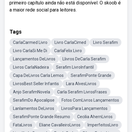
primeiro capítulo ainda não está disponível. O skoob é
a maior rede social para leitores.
Tags
CarlaCarmed Livro
Livro CarlaCimed
Livro Serafim
Livro CarlaSi Me Di
CarlaFelix Livro
Lançamentos DeLivros
Llivros DeCarla Serafim
Livros CarlaNadeira
Serafim LivroInfantil
Capa DeLivros Carla Lemos
SerafimPonte Grande
LivrosBest Seller Infantis
Lara AlvesLivros
Anjo SerafimNovela
Carla Serafim LivrosFrases
SerafimDo Apocalipse
Fotos ComLivros Lançamentos
Lanlamentos DeLivros
LivrosPara Lançamentos
SerafimPonte Grande Resumo
Cecilia AhernLivros
FataLivros
Eliane CavalleiroLivros
ImperfeitosLivro