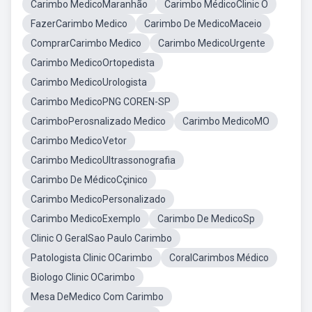
Carimbo MedicoMaranhão
Carimbo MédicoClinic O
FazerCarimbo Medico
Carimbo De MedicoMaceio
ComprarCarimbo Medico
Carimbo MedicoUrgente
Carimbo MedicoOrtopedista
Carimbo MedicoUrologista
Carimbo MedicoPNG COREN-SP
CarimboPerosnalizado Medico
Carimbo MedicoMO
Carimbo MedicoVetor
Carimbo MedicoUltrassonografia
Carimbo De MédicoCçinico
Carimbo MedicoPersonalizado
Carimbo MedicoExemplo
Carimbo De MedicoSp
Clinic O GeralSao Paulo Carimbo
Patologista Clinic OCarimbo
CoralCarimbos Médico
Biologo Clinic OCarimbo
Mesa DeMedico Com Carimbo