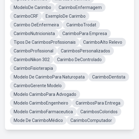
ModeloDe Carimbo
CarimboEnfermagem
CarimboCRF
ExemploDe Carimbo
Carimbo DeEnfermeira
CarimboTrodat
CarimboNutricionista
CarimboPara Empresa
Tipos De CarimbosProfissionais
CarimboAlto Relevo
CarimboProfissional
CarimbosPersonalizados
CarimboNikon 302
Carimbo DeControlado
CarimboFisioterapia
Modelo De CarimboPara Naturopata
CarimboDentista
CarimboGerente Modelo
Modelo CarimboPara Advogado
Modelo CarimboEngenheiro
CarimbosPara Entrega
Modelo CarimboFarmaceutica
CarimbosColoridos
Mode De CarimboMédico
CarimboComputador