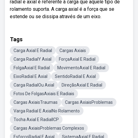
radial e axial é referente à carga que aquele tipo de
rolamento suporta. A carga axial é a força que se
estende ou se dissipa através de um eixo.
Tags
Carga Axial E Radial
Cargas Axiais
Carga RadialY Axial
ForçaAxial E Radial
FolgaAxial E Radial
MovimentoAxial E Radial
EixoRadial E Axial
SentidoRadial E Axial
Carga RadialOu Axial
DireçãoAxial E Radial
Fotos De FolgasAxiais E Radiais
Cargas AxiaisTraumas
Cargas AxiaisProblemas
Varga Radial E AxialNo Rolamento
Tocha Axial E RadialICP
Cargas AxiaisProblemas Complexos
EsforçoRadial E Axial
SistemaAxial E Radial