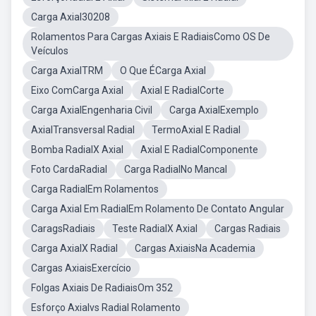
Carga Axial30208
Rolamentos Para Cargas Axiais E RadiaisComo OS De
Veículos
Carga AxialTRM
O Que ÉCarga Axial
Eixo ComCarga Axial
Axial E RadialCorte
Carga AxialEngenharia Civil
Carga AxialExemplo
AxialTransversal Radial
TermoAxial E Radial
Bomba RadialX Axial
Axial E RadialComponente
Foto CardaRadial
Carga RadialNo Mancal
Carga RadialEm Rolamentos
Carga Axial Em RadialEm Rolamento De Contato Angular
CaragsRadiais
Teste RadialX Axial
Cargas Radiais
Carga AxialX Radial
Cargas AxiaisNa Academia
Cargas AxiaisExercício
Folgas Axiais De RadiaisOm 352
Esforço Axialvs Radial Rolamento