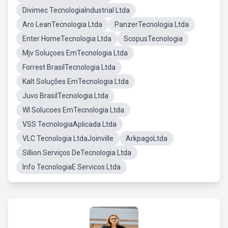
Divimec TecnologiaIndustrial Ltda
Aro LeanTecnologia Ltda
PanzerTecnologia Ltda
Enter HomeTecnologia Ltda
ScopusTecnologia
Mjv Soluçoes EmTecnologia Ltda
Forrest BrasilTecnologia Ltda
Kalt Soluções EmTecnologia Ltda
Juvo BrasilTecnologia Ltda
WI Solucoes EmTecnologia Ltda
VSS TecnologiaAplicada Ltda
VLC Tecnologia LtdaJoinville
ArkpagoLtda
Sillion Serviços DeTecnologia Ltda
Info TecnologiaE Servicos Ltda