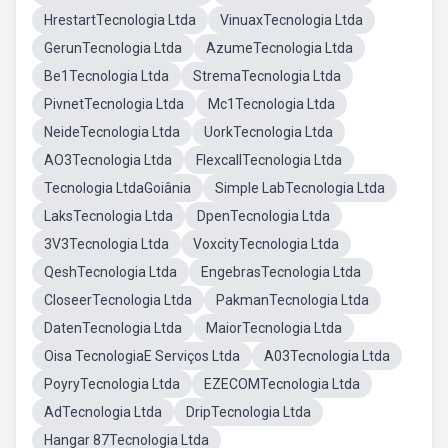
HrestartTecnologia Ltda
VinuaxTecnologia Ltda
GerunTecnologia Ltda
AzumeTecnologia Ltda
Be1Tecnologia Ltda
StremaTecnologia Ltda
PivnetTecnologia Ltda
Mc1Tecnologia Ltda
NeideTecnologia Ltda
UorkTecnologia Ltda
AO3Tecnologia Ltda
FlexcallTecnologia Ltda
Tecnologia LtdaGoiânia
Simple LabTecnologia Ltda
LaksTecnologia Ltda
DpenTecnologia Ltda
3V3Tecnologia Ltda
VoxcityTecnologia Ltda
QeshTecnologia Ltda
EngebrasTecnologia Ltda
CloseerTecnologia Ltda
PakmanTecnologia Ltda
DatenTecnologia Ltda
MaiorTecnologia Ltda
Oisa TecnologiaE Serviços Ltda
A03Tecnologia Ltda
PoyryTecnologia Ltda
EZECOMTecnologia Ltda
AdTecnologia Ltda
DripTecnologia Ltda
Hangar 87Tecnologia Ltda