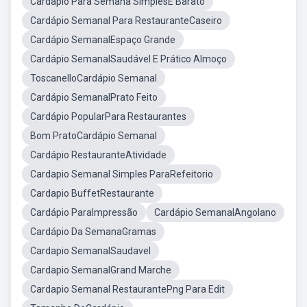
Cardapio Para Semana SimplesE Barato
Cardápio Semanal Para RestauranteCaseiro
Cardápio SemanalEspaço Grande
Cardápio SemanalSaudável E Prático Almoço
ToscanelloCardápio Semanal
Cardápio SemanalPrato Feito
Cardápio PopularPara Restaurantes
Bom PratoCardápio Semanal
Cardápio RestauranteAtividade
Cardapio Semanal Simples ParaRefeitorio
Cardapio BuffetRestaurante
Cardápio ParaImpressão
Cardápio SemanalAngolano
Cardápio Da SemanaGramas
Cardapio SemanalSaudavel
Cardapio SemanalGrand Marche
Cardapio Semanal RestaurantePng Para Edit