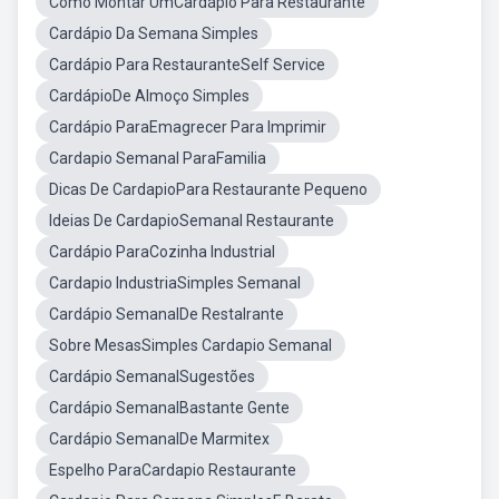
Como Montar UmCardápio Para Restaurante
Cardápio Da Semana Simples
Cardápio Para RestauranteSelf Service
CardápioDe Almoço Simples
Cardápio ParaEmagrecer Para Imprimir
Cardapio Semanal ParaFamilia
Dicas De CardapioPara Restaurante Pequeno
Ideias De CardapioSemanal Restaurante
Cardápio ParaCozinha Industrial
Cardapio IndustriaSimples Semanal
Cardápio SemanalDe Restalrante
Sobre MesasSimples Cardapio Semanal
Cardápio SemanalSugestões
Cardápio SemanalBastante Gente
Cardápio SemanalDe Marmitex
Espelho ParaCardapio Restaurante