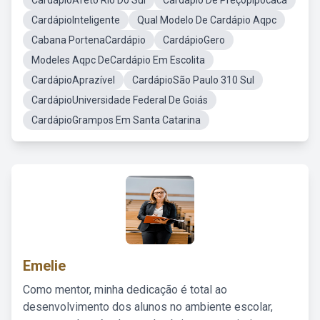
CardápioAfeto Rio Do Sul
Cardapio De Preçopipocaca
CardápioInteligente
Qual Modelo De Cardápio Aqpc
Cabana PortenaCardápio
CardápioGero
Modeles Aqpc DeCardápio Em Escolita
CardápioAprazível
CardápioSão Paulo 310 Sul
CardápioUniversidade Federal De Goiás
CardápioGrampos Em Santa Catarina
Emelie
Como mentor, minha dedicação é total ao
desenvolvimento dos alunos no ambiente escolar,